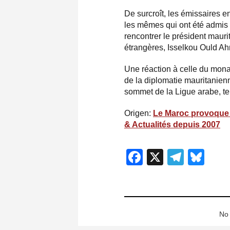
De surcroît, les émissaires e
les mêmes qui ont été admis 
rencontrer le président mauri
étrangères, Isselkou Ould Ahm
Une réaction à celle du mona
de la diplomatie mauritanienn
sommet de la Ligue arabe, t
Origen:
Le Maroc provoque le
& Actualités depuis 2007
Facebook
X
Teleg
Blu
No 