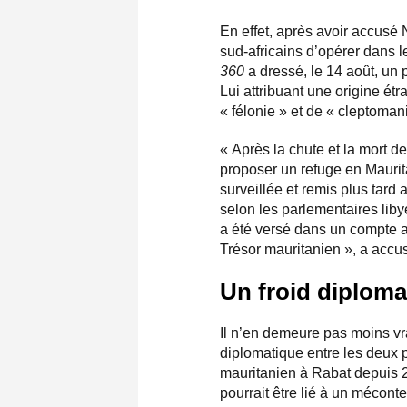
En effet, après avoir accusé
sud-africains d’opérer dans l
360
a dressé, le 14 août, un 
Lui attribuant une origine étr
« félonie » et de « cleptomani
« Après la chute et la mort 
proposer un refuge en Maurita
surveillée et remis plus tard
selon les parlementaires liby
a été versé dans un compte a
Trésor mauritanien », a acc
Un froid diploma
Il n’en demeure pas moins vra
diplomatique entre les deux 
mauritanien à Rabat depuis 
pourrait être lié à un mécont