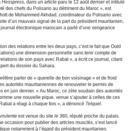
n
Hesspress,
dans un article paru le 12 août dernier et intitulé
ôté des chefs du Polisario au détriment du Maroc », est
kchott de Mohammed Akhdad, coordinateur du Polisario avec
isite d’un mauvais signal de la part du président mauritanien,
journal électronique marocain a parlé d’une vengeance
tion des relations entre les deux pays, c’est le fait que Ould
lations) une dimension personnelle sans tenir compte de
elations de son pays avec Rabat », a écrit ce journal, citant
xpert du dossier du Sahara.
réfère parler de « querelle de bon voisinage » et de froid
des autorités mauritaniennes de renouveler le permis de
s en juin dernier. « Au Maroc, ce zèle soudain des autorités
omme une nouvelle pique, venue s’ajouter à celles de ces
 Rabat a réagi à chaque fois », a dénoncé
Telquel
.
virulente est venue du site
le 360
, réputé proche du palais.
ne occasion pour publier des articles musclés, s’est lancé
ique notamment à l’égard du président mauritanien.