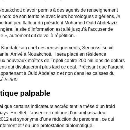
 Nouakchott d’avoir permis à des agents de renseignement
e nord de son territoire avec leurs homologues algériens,
le
portrait peu flatteur du président Mohamed Ould Abdelaziz.
angère, le site d’information est allé jusqu’à l’accuser de
e », autrement dit de vol à répétition.
de Kaddafi, son chef des renseignements, Senoussi se vit
nie. Arrivé à Nouakchott, il sera placé en résidence
 aux nouveaux maîtres de Tripoli contre 200 millions de dollars
ens qui divulgueront plus tard ce deal. Précisant que l’argent
ppartenant à Ould Abdelaziz et non dans les caisses du
usé
le 360
.
tique palpable
i que certains indicateurs accréditent la thèse d’un froid
pays. En effet, l’absence continue d’un ambassadeur
2012 est synonyme d’une réduction du personnel, ce qui
entement et / ou une protestation diplomatique.