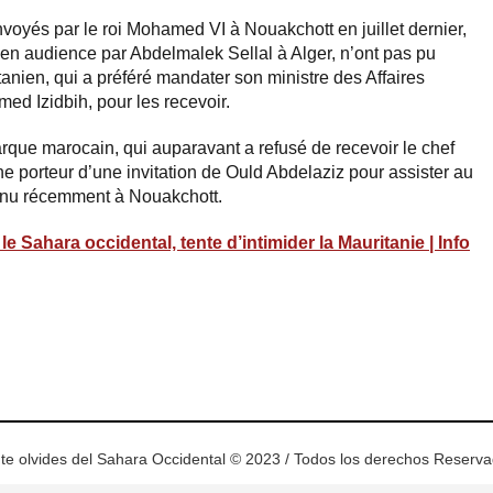
nvoyés par le roi Mohamed VI à Nouakchott en juillet dernier,
en audience par Abdelmalek Sellal à Alger, n’ont pas pu
tanien, qui a préféré mandater son ministre des Affaires
ed Izidbih, pour les recevoir.
rque marocain, qui auparavant a refusé de recevoir le chef
e porteur d’une invitation de Ould Abdelaziz pour assister au
enu récemment à Nouakchott.
 Sahara occidental, tente d’intimider la Mauritanie | Info
ram
esky
te olvides del Sahara Occidental © 2023 / Todos los derechos Reserv