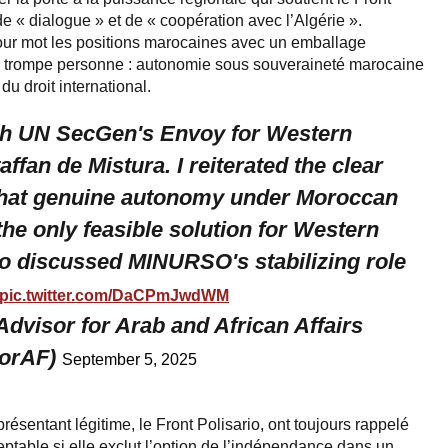
é de « dialogue » et de « coopération avec l’Algérie ».
pour mot les positions marocaines avec un emballage
 trompe personne : autonomie sous souveraineté marocaine
du droit international.
th UN SecGen's Envoy for Western
affan de Mistura. I reiterated the clear
 that genuine autonomy under Moroccan
the only feasible solution for Western
o discussed MINURSO's stabilizing role
pic.twitter.com/DaCPmJwdWM
dvisor for Arab and African Affairs
orAF)
September 5, 2025
résentant légitime, le Front Polisario, ont toujours rappelé
ptable si elle exclut l’option de l’indépendance dans un