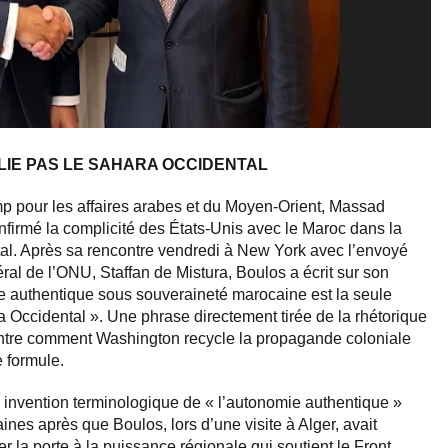
UBLIE PAS LE SAHARA OCCIDENTAL
p pour les affaires arabes et du Moyen-Orient, Massad
nfirmé la complicité des États-Unis avec le Maroc dans la
al. Après sa rencontre vendredi à New York avec l’envoyé
al de l’ONU, Staffan de Mistura, Boulos a écrit sur son
 authentique sous souveraineté marocaine est la seule
a Occidental ». Une phrase directement tirée de la rhétorique
ontre comment Washington recycle la propagande coloniale
 formule.
e invention terminologique de « l’autonomie authentique »
nes après que Boulos, lors d’une visite à Alger, avait
 la porte à la puissance régionale qui soutient le Front