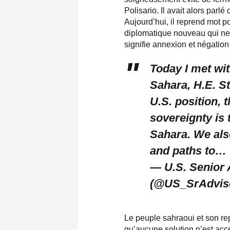
Polisario. Il avait alors parl
Aujourd’hui, il reprend mot 
diplomatique nouveau qui ne
signifie annexion et négation 
Today I met wi
Sahara, H.E. St
U.S. position,
sovereignty is 
Sahara. We als
and paths to…
— U.S. Senior A
(@US_SrAdvis
Le peuple sahraoui et son rep
qu’aucune solution n’est acce