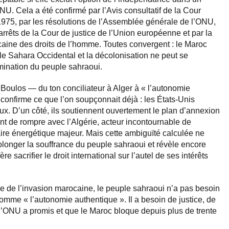
U. Cela a été confirmé par l’Avis consultatif de la Cour
 1975, par les résolutions de l’Assemblée générale de l’ONU,
 arrêts de la Cour de justice de l’Union européenne et par la
icaine des droits de l’homme. Toutes convergent : le Maroc
le Sahara Occidental et la décolonisation ne peut se
mination du peuple sahraoui.
Boulos — du ton conciliateur à Alger à « l’autonomie
onfirme ce que l’on soupçonnait déjà : les États-Unis
ux. D’un côté, ils soutiennent ouvertement le plan d’annexion
tent de rompre avec l’Algérie, acteur incontournable de
naire énergétique majeur. Mais cette ambiguïté calculée ne
prolonger la souffrance du peuple sahraoui et révèle encore
e sacrifier le droit international sur l’autel de ses intérêts
re de l’invasion marocaine, le peuple sahraoui n’a pas besoin
me « l’autonomie authentique ». Il a besoin de justice, de
 l’ONU a promis et que le Maroc bloque depuis plus de trente