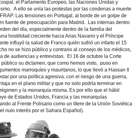
icospal, el Parlamento Europeo, las Naciones Unidas y
ismo. A ello se unía las protestas por las condenas a muerte
y FRAP. Las tensiones en Portugal, al borde de un golpe de
én fuente de preocupación para Madrid. Las internas dentro
rden del día, especialmente dentro de la familia del
na hostilidad creciente hacia Arias Navarro y el Príncipe
nte influyó la salud de Franco quién sufrió un infarto el 15
ho no se hizo público y contrario al consejo de los médicos,
 de audiencias y entrevistas. El 16 de octubre la Corte
zo público su dictamen, que como hemos visto, puso en
rgumentos marroquíes y mauritanos, lo que llevó a Hassan II
star por una política agresiva, con el riesgo de una guerra,
taja en el plano militar y que no solo podría terminar en
 régimen y la monarquía misma. Es por ello que el hábil
poyo de Estados Unidos, Francia y las monarquías
ndo al Frente Polisario como un títere de la Unión Soviética
el nulo interés por el Sahara Español).