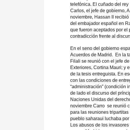
telefónica. El cuñado del rey
Carlos, el jefe de gobierno, A
noviembre, Hassan II recibi
del embajador español en Ra
que fueron aceptados por el 
contradicción frente al discu
En el seno del gobierno esp
Acuerdos de Madrid. En la ta
Filali se reunió con el jefe d
Exteriores, Cortina Mauri; y 
de la tesis entreguista. En 
con las condiciones de entre
“administración” (condición i
de lado el discurso del prín
Naciones Unidas del derecho 
noviembre Carro se reunió c
para las reuniones tripartita
pueblo saharaui luchaba por s
Los abusos de los invasores 