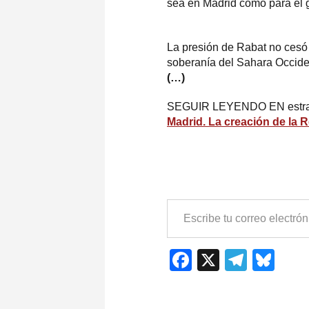
sea en Madrid como para el g
La presión de Rabat no cesó
soberanía del Sahara Occiden
(…)
SEGUIR LEYENDO EN estrate
Madrid. La creación de la 
ESCRIBE
TU
CORREO
ELECTRÓNICO…
Facebook
X
Teleg
Blu