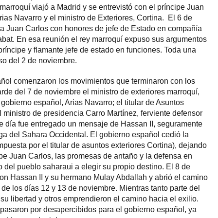
 marroquí viajó a Madrid y se entrevistó con el príncipe Juan
rias Navarro y el ministro de Exteriores, Cortina. El 6 de
ó a Juan Carlos con honores de jefe de Estado en compañía
bat. En esa reunión el rey marroquí expuso sus argumentos
príncipe y flamante jefe de estado en funciones. Toda una
rso del 2 de noviembre.
añol comenzaron los movimientos que terminaron con los
rde del 7 de noviembre el ministro de exteriores marroquí,
e gobierno español, Arias Navarro; el titular de Asuntos
el ministro de presidencia Carro Martínez, ferviente defensor
ese día fue entregado un mensaje de Hassan II, seguramente
ga del Sahara Occidental. El gobierno español cedió la
mpuesta por el titular de asuntos exteriores Cortina), dejando
cipe Juan Carlos, las promesas de antaño y la defensa en
del pueblo saharaui a elegir su propio destino. El 8 de
on Hassan II y su hermano Mulay Abdallah y abrió el camino
s de los días 12 y 13 de noviembre. Mientras tanto parte del
u libertad y otros emprendieron el camino hacia el exilio.
pasaron por desapercibidos para el gobierno español, ya