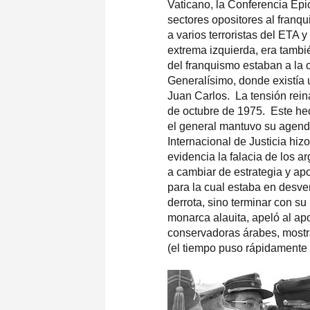
Vaticano, la Conferencia Ep
sectores opositores al franqu
a varios terroristas del ETA 
extrema izquierda, era tambi
del franquismo estaban a la o
Generalísimo, donde existía u
Juan Carlos. La tensión reina
de octubre de 1975. Este hec
el general mantuvo su agenda
Internacional de Justicia hi
evidencia la falacia de los a
a cambiar de estrategia y apo
para la cual estaba en desven
derrota, sino terminar con su
monarca alauita, apeló al a
conservadoras árabes, mostra
(el tiempo puso rápidamente 