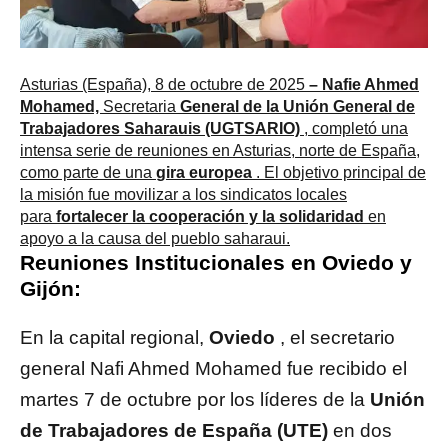
Asturias (España), 8 de octubre de 2025
– Nafie Ahmed
Mohamed,
Secretaria
General de la Unión General de
Trabajadores Saharauis (UGTSARIO)
, completó una
intensa serie de reuniones en Asturias, norte de España,
como parte de una
gira europea
. El objetivo principal de
la misión fue movilizar a los sindicatos locales
para
fortalecer la cooperación y la solidaridad
en
apoyo a la causa del pueblo saharaui.
Reuniones Institucionales en Oviedo y
Gijón:
En la capital regional,
Oviedo
, el secretario
general Nafi Ahmed Mohamed fue recibido el
martes 7 de octubre por los líderes de la
Unión
de Trabajadores de España (UTE)
en dos