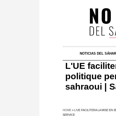
NOTICIAS DEL SÁHA
L'UE facilit
politique p
sahraoui | 
HOME
»
L'UE FACILITERA LA MISE E
SERVICE