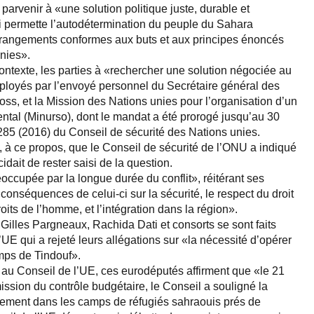
 parvenir à «une solution politique juste, durable et
i permette l’autodétermination du peuple du Sahara
arrangements conformes aux buts et aux principes énoncés
nies».
ntexte, les parties à «rechercher une solution négociée au
 déployés par l’envoyé personnel du Secrétaire général des
ss, et la Mission des Nations unies pour l’organisation d’un
tal (Minurso), dont le mandat a été prorogé jusqu’au 30
2285 (2016) du Conseil de sécurité des Nations unies.
, à ce propos, que le Conseil de sécurité de l’ONU a indiqué
cidait de rester saisi de la question.
éoccupée par la longue durée du conflit», réitérant ses
conséquences de celui-ci sur la sécurité, le respect du droit
roits de l’homme, et l’intégration dans la région».
 Gilles Pargneaux, Rachida Dati et consorts se sont faits
’UE qui a rejeté leurs allégations sur «la nécessité d’opérer
mps de Tindouf».
au Conseil de l’UE, ces eurodéputés affirment que «le 21
ssion du contrôle budgétaire, le Conseil a souligné la
sement dans les camps de réfugiés sahraouis prés de