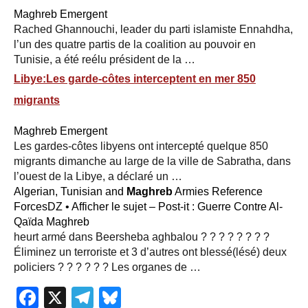
Maghreb Emergent
Rached Ghannouchi, leader du parti islamiste Ennahdha,
l’un des quatre partis de la coalition au pouvoir en
Tunisie, a été reélu président de la …
Libye:Les garde-côtes interceptent en mer 850
migrants
Maghreb Emergent
Les gardes-côtes libyens ont intercepté quelque 850
migrants dimanche au large de la ville de Sabratha, dans
l’ouest de la Libye, a déclaré un …
Algerian, Tunisian and
Maghreb
Armies Reference
ForcesDZ • Afficher le sujet – Post-it : Guerre Contre Al-
Qaïda Maghreb
heurt armé dans Beersheba aghbalou ? ? ? ? ? ? ? ?
Éliminez un terroriste et 3 d’autres ont blessé(lésé) deux
policiers ? ? ? ? ? ? Les organes de …
Facebook
X
Telegram
Bluesky