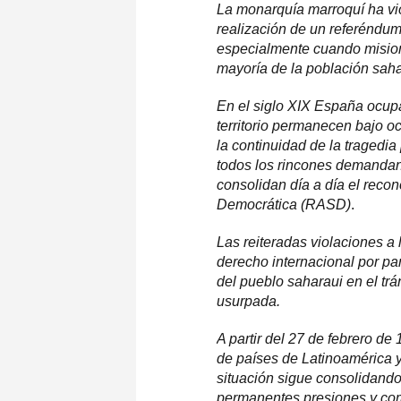
La monarquía marroquí ha vio
realización de un referéndum
especialmente cuando mision
mayoría de la población saha
En el siglo XIX España ocupa
territorio permanecen bajo o
la continuidad de la tragedia
todos los rincones demandan
consolidan día a día el reco
Democrática (RASD)
.
Las reiteradas violaciones 
derecho internacional por pa
del pueblo saharaui en el tr
usurpada.
A partir del 27 de febrero d
de países de Latinoamérica y
situación sigue consolidando 
permanentes presiones y com