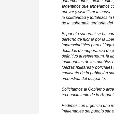
parlamentarios, intelectuales
argentinos que anhelamos con
apoyar y visibilizar la caus
la solidaridad y fortalezca l
de la soberanía territorial de
El pueblo saharaui se ha cara
derecho de luchar por la libe
imprescindibles para el logr
décadas de inoperancia de pa
definitivo al referéndum, la l
inalienables de los pueblos 
fuerzas militares y policiale
cautiverio de la población sa
embestida del ocupante.
Solicitamos al Gobierno arge
reconocimiento de la Repúbl
Pedimos con urgencia una res
inalienables del pueblo sahar