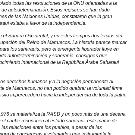
lado todas las resoluciones de la ONU orientadas a la
 de autodeterminación. Estos registros se han dado
es de las Naciones Unidas, constataron que la gran
raui estaba a favor de la independencia.
 el Sahara Occidental, y en estos tiempos dos tercios del
cupación del Reino de Marruecos. La historia parece marcar
 para los saharauis, pero el emergente liberador fluye en
do autodeterminación y soberanía, consignas que
nocimiento internacional de la República Árabe Saharaui
a los derechos humanos y a la negación permanente al
rte de Marruecos, no han podido quebrar la voluntad firme
ánsito imperecedero hacia la independencia de toda la patria
e 1976 se materializa la RASD y un poco más de una decena
 el caribe reconocen al estado saharaui, este marco de
las relaciones entre los pueblos, a pesar de las
pra de conciencias y voluntades que instrumenta la