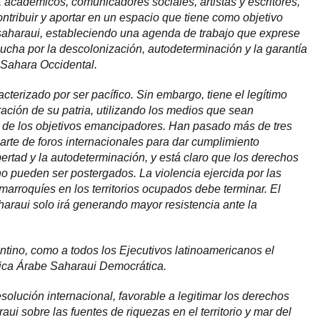
, académicos, comunicadores sociales, artistas y escritores,
tribuir y aportar en un espacio que tiene como objetivo
a saharaui, estableciendo una agenda de trabajo que exprese
a lucha por la descolonización, autodeterminación y la garantía
l Sahara Occidental.
cterizado por ser pacífico. Sin embargo, tiene el legítimo
ración de su patria, utilizando los medios que sean
o de los objetivos emancipadores. Han pasado más de tres
rte de foros internacionales para dar cumplimiento
ibertad y la autodeterminación, y está claro que los derechos
no pueden ser postergados. La violencia ejercida por las
s marroquíes en los territorios ocupados debe terminar. El
haraui solo irá generando mayor resistencia ante la
ntino, como a todos los Ejecutivos latinoamericanos el
ica Árabe Saharaui Democrática.
olución internacional, favorable a legitimar los derechos
aui sobre las fuentes de riquezas en el territorio y mar del