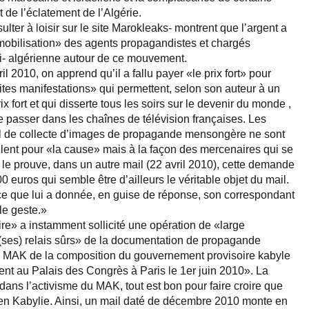
 de l’éclatement de l’Algérie.
lter à loisir sur le site Marokleaks- montrent que l’argent a
mobilisation» des agents propagandistes et chargés
nti- algérienne autour de ce mouvement.
l 2010, on apprend qu’il a fallu payer «le prix fort» pour
tes manifestations» qui permettent, selon son auteur à un
ix fort et qui disserte tous les soirs sur le devenir du monde ,
re passer dans les chaînes de télévision françaises. Les
vail de collecte d’images de propagande mensongère ne sont
llent pour «la cause» mais à la façon des mercenaires qui se
e prouve, dans un autre mail (22 avril 2010), cette demande
0 euros qui semble être d’ailleurs le véritable objet du mail.
ance que lui a donnée, en guise de réponse, son correspondant
 le geste.»
re» a instamment sollicité une opération de «large
e (ses) relais sûrs» de la documentation de propagande
e MAK de la composition du gouvernement provisoire kabyle
nt au Palais des Congrès à Paris le 1er juin 2010». La
 dans l’activisme du MAK, tout est bon pour faire croire que
n Kabylie. Ainsi, un mail daté de décembre 2010 monte en