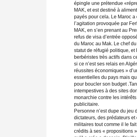
épingle une prétendue «répre
MAK, et est destiné à alimen
payés pour cela. Le Maroc a 
l’agitation provoquée par Fer
MAK, en s’en prenant au Prem
refus de visa d’entrée oppos
du Maroc au Mak. Le chef du M
statut de réfugié politique, 
berbéristes très actifs dans c
si ce n’est ses relais en Algé
réussites économiques » d’un
essentielles du pays mais q
pour boucler son budget .Tant
intempestives à des sites don
monarchie contre les intérêt
publicitaire.
Personne n’est dupe du jeu du
dictateurs, des prédateurs et
militaires tout comme il le f
crédits à ses « propositions 