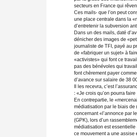
secteurs en France qui rêvent
Ces mails- que l’on peut consu
une place centrale dans la «
d’entretenir la subversion a
Dans un des mails, daté d’avri
dénicher des images de «peti
journaliste de TFI, payé au pr
de «fabriquer un sujet» à fai
«activistes» qui font ce tra
pas des bénévoles qui travai
font chèrement payer comme l
d’avance sur salaire de 38 00
Il les recevra, c’est l’assur
: «Je crois qu’on pourra faire
En contrepartie, le «mercenai
médiatisation par le biais d
concernant «l’annonce par l
(GPK), lors d’un rassembleme
médiatisation est essentielle
ce mouvement a une assise e