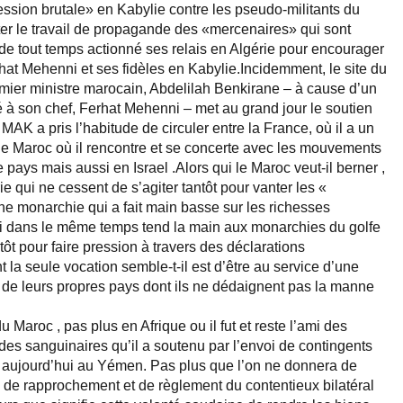
ssion brutale» en Kabylie contre les pseudo-militants du
ter le travail de propagande des «mercenaires» qui sont
de tout temps actionné ses relais en Algérie pour encourager
hat Mehenni et ses fidèles en Kabylie.Incidemment, le site du
ier ministre marocain, Abdelilah Benkirane – à cause d’un
é à son chef, Ferhat Mehenni – met au grand jour le soutien
AK a pris l’habitude de circuler entre la France, où il a un
et le Maroc où il rencontre et se concerte avec les mouvements
e pays mais aussi en Israel .Alors qui le Maroc veut-il berner ,
rie qui ne cessent de s’agiter tantôt pour vanter les «
e monarchie qui a fait main basse sur les richesses
ui dans le même temps tend la main aux monarchies du golfe
ôt pour faire pression à travers des déclarations
t la seule vocation semble-t-il est d’être au service d’une
s de leurs propres pays dont ils ne dédaignent pas la manne
 Maroc , pas plus en Afrique ou il fut et reste l’ami des
 des sanguinaires qu’il a soutenu par l’envoi de contingents
ait aujourd’hui au Yémen. Pas plus que l’on ne donnera de
» de rapprochement et de règlement du contentieux bilatéral