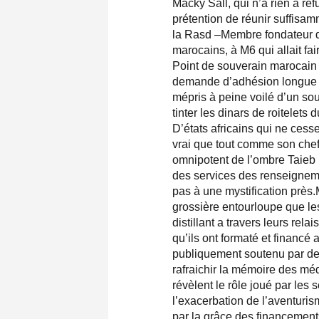
Macky Sall, qui n’a rien à refu
prétention de réunir suffis
la Rasd –Membre fondateur de
marocains, à M6 qui allait fair
Point de souverain marocain et
demande d’adhésion longue e
mépris à peine voilé d’un souv
tinter les dinars de roitelets
D’états africains qui ne cesse
vrai que tout comme son chef
omnipotent de l’ombre Taieb F
des services des renseignemen
pas à une mystification près.
grossière entourloupe que les
distillant a travers leurs rel
qu’ils ont formaté et financé
publiquement soutenu par de
rafraichir la mémoire des méd
révèlent le rôle joué par les 
l’exacerbation de l’aventuri
par la grâce des financement