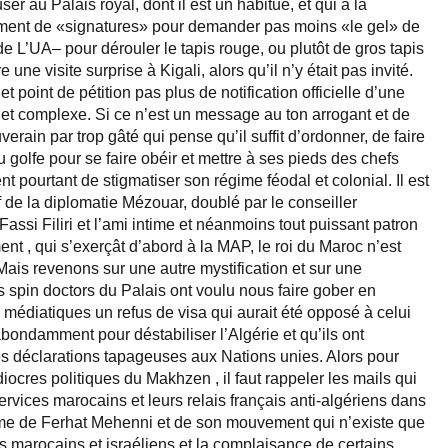
ser au Palais royal, dont il est un habitué, et qui a la
amment de «signatures» pour demander pas moins «le gel» de
 L’UA– pour dérouler le tapis rouge, ou plutôt de gros tapis
e une visite surprise à Kigali, alors qu’il n’y était pas invité.
 point de pétition pas plus de notification officielle d’une
t complexe. Si ce n’est un message au ton arrogant et de
erain par trop gâté qui pense qu’il suffit d’ordonner, de faire
 du golfe pour se faire obéir et mettre à ses pieds des chefs
nt pourtant de stigmatiser son régime féodal et colonial. Il est
 de la diplomatie Mézouar, doublé par le conseiller
assi Filiri et l’ami intime et néanmoins tout puissant patron
t , qui s’exerçât d’abord à la MAP, le roi du Maroc n’est
Mais revenons sur une autre mystification et sur une
 spin doctors du Palais ont voulu nous faire gober en
ais médiatiques un refus de visa qui aurait été opposé à celui
 abondamment pour déstabiliser l’Algérie et qu’ils ont
s déclarations tapageuses aux Nations unies. Alors pour
iocres politiques du Makhzen , il faut rappeler les mails qui
services marocains et leurs relais français anti-algériens dans
sme de Ferhat Mehenni et de son mouvement qui n’existe que
s marocains et israéliens et la complaisance de certains