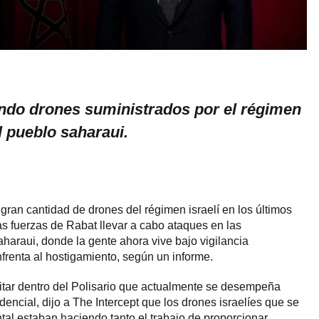
ndo drones suministrados por el régimen
el pueblo saharaui.
an cantidad de drones del régimen israelí en los últimos
as fuerzas de Rabat llevar a cabo ataques en las
saharaui, donde la gente ahora vive bajo vigilancia
nfrenta al hostigamiento, según un informe.
ilitar dentro del Polisario que actualmente se desempeña
encial, dijo a The Intercept que los drones israelíes que se
tal estaban haciendo tanto el trabajo de proporcionar