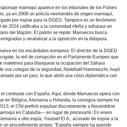
espionaje marroquí aparece en los tribunales de los Países
, ya en 2008 un policía neerlandés de origen marroquí,
zgado por espiar para la DGED. Tampoco es un fenómeno
D de 2024 calificaba a la comunidad rifeña y saharaui en
tario del Majzén. El patrón se repite: Marruecos busca
emigradas y neutralizar a la oposición en la diáspora.
 nueva en los escándalos europeos. El director de la DGED
cogate
, la red de corrupción en el Parlamento Europeo que
e maletines para blanquear la ocupación del Sáhara
 de sus colegas de la seguridad, Abdellatif Hammouchi, huyó
lamado por un juez, lo que abrió una crisis diplomática con
el contraste con España. Aquí, donde Marruecos opera con
ue en Bélgica, Alemania u Holanda, la consigna siempre ha
 2013, el CNI prefirió expulsar discretamente a Noureddine
marroquí en Cataluña— en lugar de procesarlo. En enero
lemania a otro espía, Youssef El A., acusado de espiar a la
brir un procedimiento propio. “España siempre ha querido