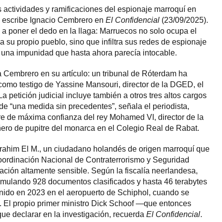
actividades y ramificaciones del espionaje marroquí en
 escribe Ignacio Cembrero en
El Confidencial
(23/09/2025).
 a poner el dedo en la llaga: Marruecos no solo ocupa el
 su propio pueblo, sino que infiltra sus redes de espionaje
 una impunidad que hasta ahora parecía intocable.
la Cembrero en su artículo: un tribunal de Róterdam ha
como testigo de Yassine Mansouri, director de la DGED, el
a petición judicial incluye también a otros tres altos cargos
a de “una medida sin precedentes”, señala el periodista,
e de máxima confianza del rey Mohamed VI, director de la
o de pupitre del monarca en el Colegio Real de Rabat.
rrahim El M., un ciudadano holandés de origen marroquí que
oordinación Nacional de Contraterrorismo y Seguridad
ción altamente sensible. Según la fiscalía neerlandesa,
umulando 928 documentos clasificados y hasta 46 terabytes
nido en 2023 en el aeropuerto de Schiphol, cuando se
. El propio primer ministro Dick Schoof —que entonces
ue declarar en la investigación, recuerda
El Confidencial
.