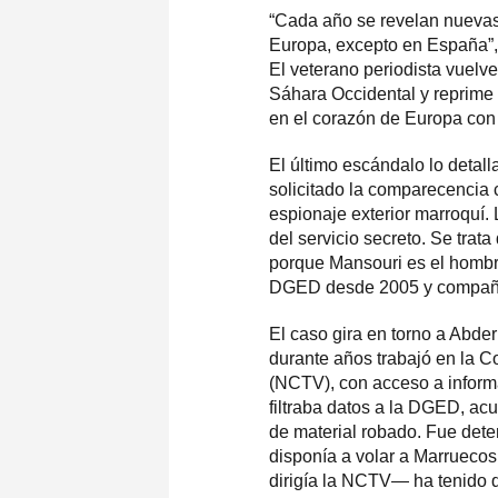
“Cada año se revelan nuevas 
Europa, excepto en España”,
El veterano periodista vuelve
Sáhara Occidental y reprime a
en el corazón de Europa con
El último escándalo lo detal
solicitado la comparecencia 
espionaje exterior marroquí. L
del servicio secreto. Se trat
porque Mansouri es el hombr
DGED desde 2005 y compañer
El caso gira en torno a Abde
durante años trabajó en la C
(NCTV), con acceso a informa
filtraba datos a la DGED, ac
de material robado. Fue dete
disponía a volar a Marruecos
dirigía la NCTV— ha tenido q