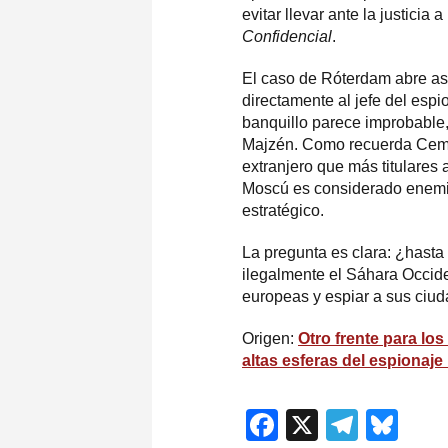
evitar llevar ante la justicia
Confidencial
.
El caso de Róterdam abre así
directamente al jefe del espi
banquillo parece improbable,
Majzén. Como recuerda Cembr
extranjero que más titulares 
Moscú es considerado enemi
estratégico.
La pregunta es clara: ¿hast
ilegalmente el Sáhara Occident
europeas y espiar a sus ciu
Origen:
Otro frente para lo
altas esferas del espionaje
Facebook
X
Teleg
Blu