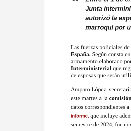
Junta Intermin
autorizó la exp
marroquí por u
Las fuerzas policiales d
España.
Según consta en 
armamento elaborado por 
Interministerial
que regu
de esposas que serán util
Amparo López, secretaria
este martes a la
comisión
datos correspondientes a
que incluye ademá
informe,
semestre de 2024, fue en