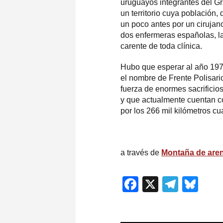
uruguayos integrantes del Gru
un territorio cuya población
un poco antes por un cirujan
dos enfermeras españolas, l
carente de toda clínica.
Hubo que esperar al año 19
el nombre de Frente Polisari
fuerza de enormes sacrificio
y que actualmente cuentan c
por los 266 mil kilómetros cu
a través de
Montaña de are
Facebook
X
Teleg
Blu