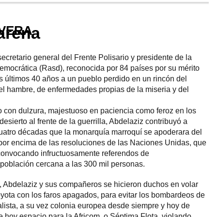
 VERA
arena
retario general del Frente Polisario y presidente de la
mocrática (Rasd), reconocida por 84 países por su mérito
os últimos 40 años a un pueblo perdido en un rincón del
el hambre, de enfermedades propias de la miseria y del
o con dulzura, majestuoso en paciencia como feroz en los
esierto al frente de la guerrilla, Abdelaziz contribuyó a
cuatro décadas que la monarquía marroquí se apoderara del
or encima de las resoluciones de las Naciones Unidas, que
convocando infructuosamente referendos de
población cercana a las 300 mil personas.
, Abdelaziz y sus compañeros se hicieron duchos en volar
yota con los faros apagados, para evitar los bombardeos de
ialista, a su vez colonia europea desde siempre y hoy de
 hoy espacio para la Africom, o Séptima Flota, violando