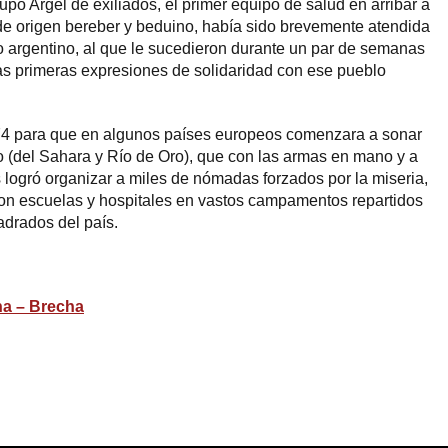
po Argel de exiliados, el primer equipo de salud en arribar a
, de origen bereber y beduino, había sido brevemente atendida
o argentino, al que le sucedieron durante un par de semanas
as primeras expresiones de solidaridad con ese pueblo
74 para que en algunos países europeos comenzara a sonar
o (del Sahara y Río de Oro), que con las armas en mano y a
s logró organizar a miles de nómadas forzados por la miseria,
on escuelas y hospitales en vastos campamentos repartidos
adrados del país.
na – Brecha
ram
esky