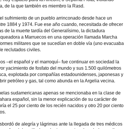
a, de la que también es miembro la Rasd.
el sufrimiento de un pueblo arrinconado desde hace un
ntre 1884 y 1974. Fue ese año cuando, necesitada de ofrecer
 de la muerte tardía del Generalísimo, la dictadura
 saqueadora a Marruecos en una operación llamada Marcha
niformes militares que se sucedían en doble vía (uno evacuaba
de reclutados civiles.
os –el español y el marroquí– fue continuar en sociedad la
or yacimiento de fosfato del mundo y sus 1.500 quilómetros
pesca, explotada por compañías estadounidenses, japonesas y
ir petróleo y gas, tal como abunda en la Argelia vecina.
uelas sudamericanas apenas se mencionaba en la clase de
ahara español, sin la menor explicación de su carácter de
a el 25 por ciento de los recién nacidos y otro 20 por ciento
os.
bordó de alegría y lágrimas ante la llegada de tres médicos