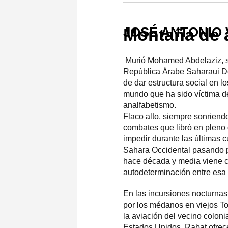
JOSÉ ANTONIO
Montaña de 
Murió Mohamed Abdelaziz, sec
República Árabe Saharaui De
de dar estructura social en l
mundo que ha sido víctima d
analfabetismo.
Flaco alto, siempre sonriend
combates que libró en pleno d
impedir durante las últimas 
Sahara Occidental pasando p
hace década y media viene 
autodeterminación entre esa 
En las incursiones nocturnas
por los médanos en viejos To
la aviación del vecino colon
Estados Unidos. Rabat ofrece