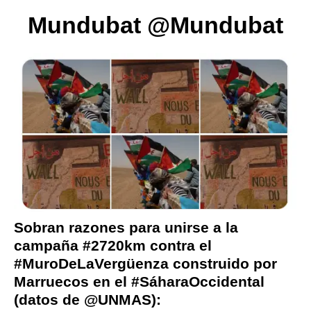
Mundubat @Mundubat
Sobran razones para unirse a la
campaña
#2720km
contra el
#MuroDeLaVergüenza
construido por
Marruecos en el
#SáharaOccidental
(datos de
@UNMAS
):