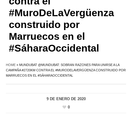
contra el
#MuroDeLaVergüenza
construido por
Marruecos en el
#SáharaOccidental
HOME
»
MUNDUBAT @MUNDUBAT: SOBRAN RAZONES PARA UNIRSE A LA
CAMPAÑA #2720KM CONTRA EL #MURODELAVERGÜENZA CONSTRUIDO POR
MARRUECOS EN EL #SÁHARAOCCIDENTAL
9 DE ENERO DE 2020
0