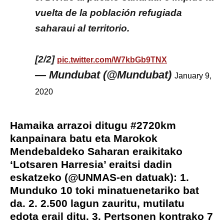
vuelta de la población refugiada
saharaui al territorio.
[2/2]
pic.twitter.com/W7kbGb9TNX
— Mundubat (@Mundubat)
January 9,
2020
Hamaika arrazoi ditugu
#2720km
kanpainara batu eta Marokok
Mendebaldeko Saharan eraikitako
‘Lotsaren Harresia’ eraitsi dadin
eskatzeko (
@UNMAS
-en datuak): 1.
Munduko 10 toki minatuenetariko bat
da. 2. 2.500 lagun zauritu, mutilatu
edota erail ditu. 3. Pertsonen kontrako 7