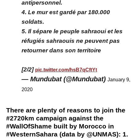
antipersonnel.
4. Le mur est gardé par 180.000
soldats.
5. Il sépare le peuple sahraoui et les
réfugiés sahraouis ne peuvent pas
retourner dans son territoire
[2/2]
pic.twitter.com/hsB7qCftYt
— Mundubat (@Mundubat)
January 9,
2020
There are plenty of reasons to join the
#2720km
campaign against the
#WallOfShame
built by Morocco in
#WesternSahara
(data by
@UNMAS
): 1.