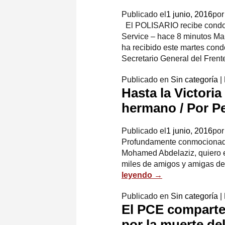
Publicado el
1 junio, 2016
por
El POLISARIO recibe condol
Service – ‎hace 8 minutos‎ 
ha recibido este martes cond
Secretario General del Fren
Publicado en
Sin categoría
|
Hasta la Victori
hermano / Por P
Publicado el
1 junio, 2016
por
Profundamente conmocionado 
Mohamed Abdelaziz, quiero e
miles de amigos y amigas d
leyendo
→
Publicado en
Sin categoría
|
El PCE comparte 
por la muerte de