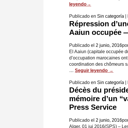
leyendo
→
Publicado en
Sin categoría
|
Répression d’une
Aaiun occupée —
Publicado el
2 junio, 2016
po
El Aaiun (capitale occupée d
d’occupation marocaines ont r
coordination des chômeurs sah
…
Seguir leyendo
→
Publicado en
Sin categoría
|
Décès du préside
mémoire d’un “v
Press Service
Publicado el
2 junio, 2016
po
Alger, 01 jui 2016(SPS) – L