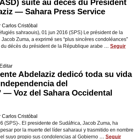
ASD) suite au décès du Président
iz — Sahara Press Service
r
Carlos Cristóbal
ugiés sahraouis), 01 jun 2016 (SPS) Le président de la
, Jacob Zuma, a exprimé ses “plus sincères condoléances”
te du décès du président de la République arabe …
Seguir
Editar
ente Abdelaziz dedicó toda su vida
 independencia del
” — Voz del Sahara Occidental
r
Carlos Cristóbal
/16 (SPS)-. El presidente de Sudáfrica, Jacob Zuma, ha
pesar por la muerte del líder saharaui y trasmitido en nombre
n el suyo propio sus condolencias al Gobierno …
Seguir