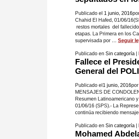
Publicado el
1 junio, 2016
po
Chahid El Hafed, 01/06/16(SP
restos mortales del falleci
etapas. La Primera en los 
supervisada por …
Seguir l
Publicado en
Sin categoría
|
Fallece el Presid
General del POL
Publicado el
1 junio, 2016
por
MENSAJES DE CONDOLENCIA 
Resumen Latinoamericano y 
01/06/16 (SPS).- La Represen
continúa recibiendo mensaje
Publicado en
Sin categoría
|
Mohamed Abdela