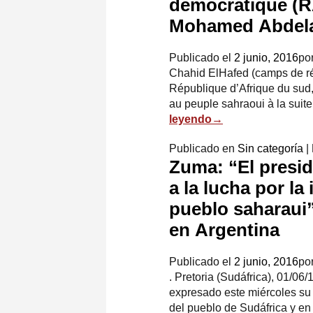
démocratique (R
Mohamed Abdelaz
Publicado el
2 junio, 2016
po
Chahid ElHafed (camps de réf
République d’Afrique du sud
au peuple sahraoui à la sui
leyendo
→
Publicado en
Sin categoría
|
Zuma: “El presid
a la lucha por la
pueblo saharaui
en Argentina
Publicado el
2 junio, 2016
po
. Pretoria (Sudáfrica), 01/06
expresado este miércoles su 
del pueblo de Sudáfrica y e