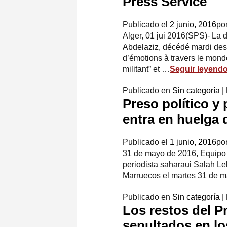
Press Service
Publicado el
2 junio, 2016
po
Alger, 01 jui 2016(SPS)- La 
Abdelaziz, décédé mardi des
d’émotions à travers le mond
militant” et …
Seguir leyend
Publicado en
Sin categoría
|
Preso político y 
entra en huelga
Publicado el
1 junio, 2016
po
31 de mayo de 2016, Equipo d
periodista saharaui Salah Leb
Marruecos el martes 31 de m
Publicado en
Sin categoría
|
Los restos del P
sepultados en lo