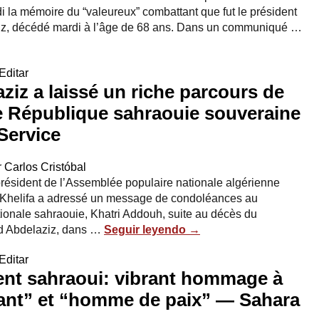
la mémoire du “valeureux” combattant que fut le président
z, décédé mardi à l’âge de 68 ans. Dans un communiqué …
Editar
z a laissé un riche parcours de
e République sahraouie souveraine
Service
r
Carlos Cristóbal
président de l’Assemblée populaire nationale algérienne
Khelifa a adressé un message de condoléances au
ionale sahraouie, Khatri Addouh, suite au décès du
d Abdelaziz, dans …
Seguir leyendo
→
Editar
ent sahraoui: vibrant hommage à
itant” et “homme de paix” — Sahara