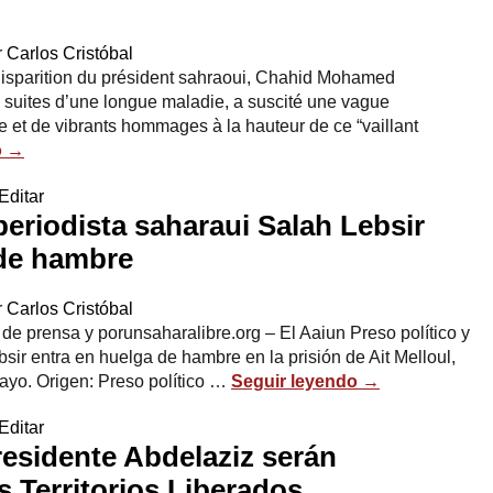
r
Carlos Cristóbal
disparition du président sahraoui, Chahid Mohamed
 suites d’une longue maladie, a suscité une vague
e et de vibrants hommages à la hauteur de ce “vaillant
o
→
Editar
periodista saharaui Salah Lebsir
 de hambre
r
Carlos Cristóbal
e prensa y porunsaharalibre.org – El Aaiun Preso político y
sir entra en huelga de hambre en la prisión de Ait Melloul,
ayo. Origen: Preso político …
Seguir leyendo
→
Editar
residente Abdelaziz serán
s Territorios Liberados