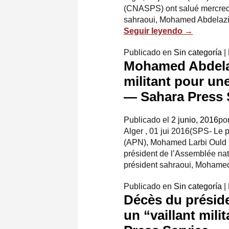
(CNASPS) ont salué mercredi 
sahraoui, Mohamed Abdelazi
Seguir leyendo
→
Publicado en
Sin categoría
|
Mohamed Abdelazi
militant pour un
— Sahara Press 
Publicado el
2 junio, 2016
po
Alger , 01 jui 2016(SPS- Le 
(APN), Mohamed Larbi Ould 
président de l’Assemblée nat
président sahraoui, Mohame
Publicado en
Sin categoría
|
Décès du présid
un “vaillant mil