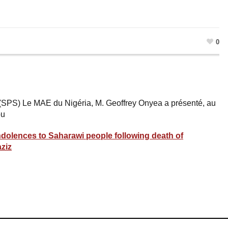
0
 (SPS) Le MAE du Nigéria, M. Geoffrey Onyea a présenté, au
ou
dolences to Saharawi people following death of
ziz
ram
esky