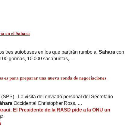
ia en el
Sahara
s tres autobuses en los que partirán rumbo al
Sahara
con
1.100 gormas, 10.000 sacapuntas, …
ss es para preparar una nueva ronda de negociaciones
(SPS).- La visita del enviado personal del Secretario
áhara
Occidental Christopher Ross, …
raui: El Presidente de la RASD pide a la ONU un
ga
a