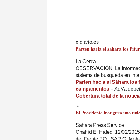
eldiario.es
Parten hacia el
sahara
los futu
La Cerca
OBSERVACIÓN: La Informació
sistema de búsqueda en Inter
Parten hacia el
Sáhara
los 
campamentos
– AdValdepe
Cobertura total de la notici
El Presidente inaugura una uni
Sahara Press Service
Chahid El Hafed, 12/02/2015 
del Frente POLISARIO, Moh