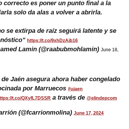
 correcto es poner un punto final a la
arla solo da alas a volver a abrirla.
o se extirpa de raíz seguirá latente y se
onóstico”
https://t.co/9xhDzAjb16
amed Lamin (@raabubmohlamin)
June 18,
 de Jaén asegura ahora haber congelado
rocinada por Marruecos
#ujaen
a través de
ttps://t.co/QXyfL7DSSR
@elindepcom
rrión (@fcarrionmolina)
June 17, 2024