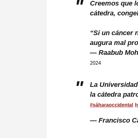
Creemos que lo
cátedra, congel
“Si un cáncer n
augura mal pr
— Raabub Moh
2024
La Universidad
la cátedra pat
#sáharaoccidental
h
— Francisco Ca