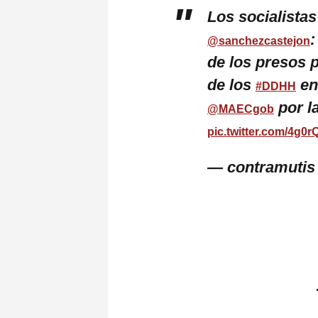
Los socialistas
:
@sanchezcastejon
de los presos p
de los
en
#DDHH
por la
@MAECgob
pic.twitter.com/4g0
— contramutis