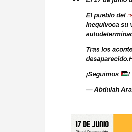
El pueblo del
#
inequívoca su 
autodeterminac
Tras los acont
desaparecido.H
¡Seguimos
!
— Abdulah Ara