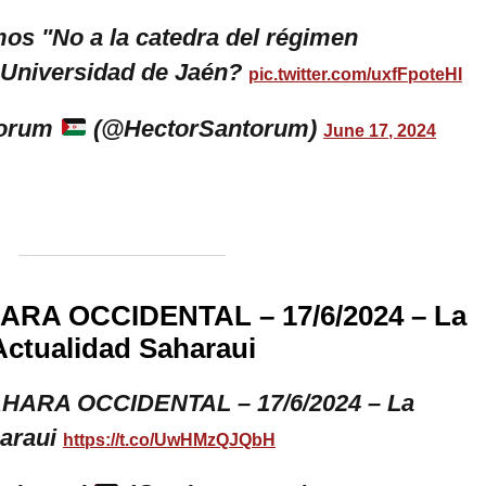
os "No a la catedra del régimen
 Universidad de Jaén?
pic.twitter.com/uxfFpoteHI
torum
(@HectorSantorum)
June 17, 2024
HARA OCCIDENTAL – 17/6/2024 – La
Actualidad Saharaui
SAHARA OCCIDENTAL – 17/6/2024 – La
haraui
https://t.co/UwHMzQJQbH