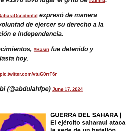
#Zemla
expresó de manera
SaharaOccidental
voluntad de ejercer su derecho a la
ión e independencia.
ecimientos,
fue detenido y
#Basiri
asta hoy.
pic.twitter.com/vtuG0rrF6r
bi (@abdulahfpe)
June 17, 2024
GUERRA DEL SAHARA |
El ejército saharaui ataca
la sede de un batallón