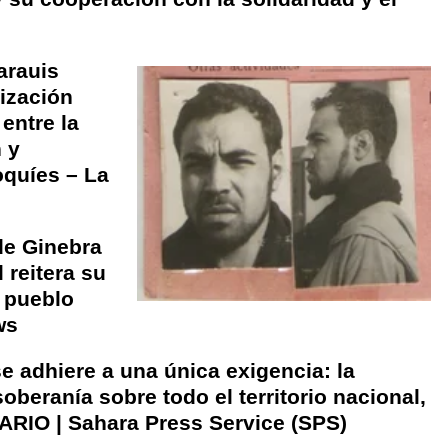
arauis
ización
entre la
 y
oquíes – La
de Ginebra
 reitera su
l pueblo
ws
e adhiere a una única exigencia: la
oberanía sobre todo el territorio nacional,
ARIO | Sahara Press Service (SPS)