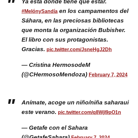
Ya está donde tiene que estar.
en los campamentos del
#MelónySandía
Sáhara, en las preciosas bibliotecas
que monta la organización Bubisher.
El libro con sus protagonistas.
Gracias.
pic.twitter.com/JsneHgJ2Dh
— Cristina HermosodeM
(@CHermosoMendoza)
February 7, 2024
Anímate, acoge un niño/niña saharaui
este verano.
pic.twitter.com/q8Wjl9pO1n
— Getafe con el Sahara
(@GetafeSahara)
February 7, 2024