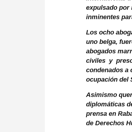
expulsado por
inminentes par
Los ocho aboga
uno belga, fue
abogados marro
civiles y preso
condenados a c
ocupación del 
Asimismo quer
diplomáticas d
prensa en Rabat
de Derechos 