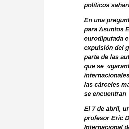
políticos sahar
En una pregunta
para Asuntos Ex
eurodiputada e
expulsión del 
parte de las a
que se «garant
internacionale
las cárceles m
se encuentran 
El 7 de abril, u
profesor Eric 
Internacional d