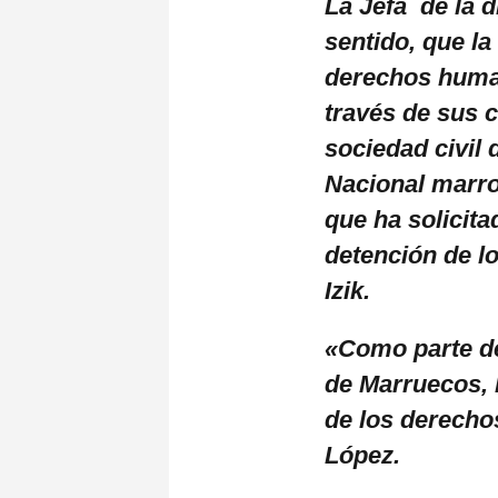
La Jefa de la 
sentido, que la
derechos huma
través de sus 
sociedad civil
Nacional marr
que ha solicit
detención de l
Izik.
«Como parte de
de Marruecos, 
de los derecho
López.