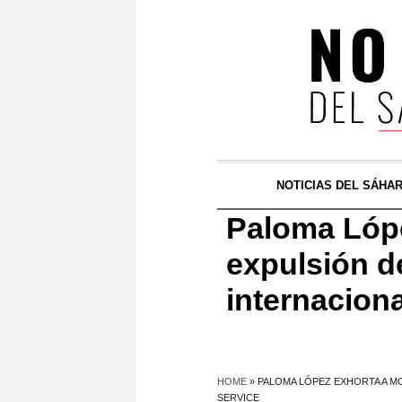
NOTICIAS DEL SÁHA
Paloma Lópe
expulsión d
internacion
HOME
»
PALOMA LÓPEZ EXHORTA A M
SERVICE