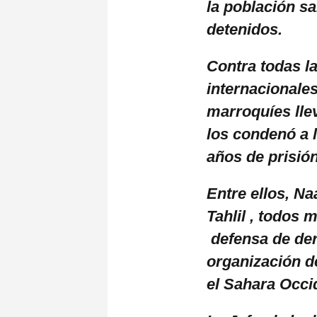
la población s
detenidos.
Contra todas l
internacionale
marroquíes llev
los condenó a 
años de prisió
Entre ellos, N
Tahlil , todos
defensa de der
organización d
el Sahara Occi