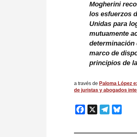
Mogherini recor
los esfuerzos 
Unidas para log
mutuamente ace
determinación 
marco de dispo
principios de 
a través de
Paloma López ex
de juristas y abogados int
Facebook
X
Teleg
Blu