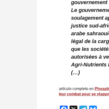
gouvernement 
Le gouvernement
soulagement ap
justice sud-afr
arabe sahraoui
légal de la ca
que les sociét
autorisées à ve
Agri-Nutrients 
(…)
artículo completo en
Phospha
leur combat pour se réappr