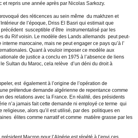
 et repris une année après par Nicolas Sarkozy.
e provoqué des réticences au sein même du makhzen et
’Intérieur de l’époque, Driss El Basri qui estimait que
 précédent susceptible d’être instrumentalisé par les
 du Rif voisin. Le modèle des Lands allemands peut peut-
interne marocaine, mais ne peut engager ce pays qu’à l’
nternationales. Quant à vouloir imposer ce modèle aux
ationale de justice a conclu en 1975 à l’absence de liens
le Sultan du Maroc, cela relève d’un déni du droit à
ppeler, est également à l’origine de l’opération de
té une prétendue demande algérienne de repentance comme
on des relations avec la France. En réalité, des présidents
rie n’a jamais fait cette demande ni employé ce terme qui
religieuse, alors qu’il est utilisé, par des politiques en
taines élites comme narratif et comme matière grasse par les
 président Macron pour l’Algérie est répété à l’envi ces