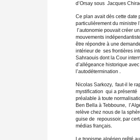
d’Orsay sous Jacques Chirac
Ce plan avait dès cette dat
particulièrement du ministre l
l’autonomie pouvait créer un
mouvements indépendantistes
être répondre à une demande 
intérieur de ses frontières i
Sahraouis dont la Cour intern
d’allégeance historique avec 
l’autodétermination .
Nicolas Sarkozy, faut-il le ra
mystification qui a présen
préalable à toute normalisati
Ben Bella à Tebboune, l’Algé
relève chez nous de la sphère 
guise de repoussoir, par cer
médias français.
Le tropisme algérien prêté au