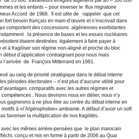
e de 35 000 travailleurs émigrés algériens par an – 500 000
emmes et les enfants – pour inverser le flux migratoire
meux Accord de 1968. Il est utile de rappeler que cet
un fort besoin français en main-d’œuvre et s’inscrivait dans
 qui comportent des concessions algériennes exorbitantes
 notamment la présence de bases et les essais nucléaires.
président étaient destinées également à faire payer à
ne et à fragiliser son régime non-aligné et proche du bloc
un début d’application contraignant pour nous mais
 l’arrivée de François Mitterrand en 1981.
evé au rang de priorité stratégique dans le débat interne
es périodes électorales – n’est plus d’aucune utilité pour
peu d’avantages comparatifs avec les autres régimes et
es compétences . Nous devrions nous en délier, nous n’y
ous gagnerons à ne plus être au centre du débat interne en
motifs à «l’Algérophobie» ambiante. A défaut d’avoir un soft
 favoriser la multiplication de nos fragilités.
t avec les mêmes arrière-pensées que le plan marocain
fléchi, conçu et mis en forme à partir de 2006 au Quai