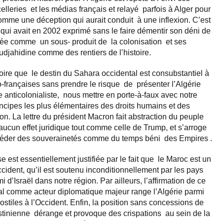
lleries et les médias français et relayé parfois à Alger pour
 comme une déception qui aurait conduit à une inflexion. C’est
ui avait en 2002 exprimé sans le faire démentir son déni de
entée comme un sous- produit de la colonisation et ses
udjahidine comme des rentiers de l’histoire.
ire que le destin du Sahara occidental est consubstantiel à
ro-françaises sans prendre le risque de présenter l’Algérie
anticolonialiste, nous mettre en porte-à-faux avec notre
rincipes les plus élémentaires des droits humains et des
ion. La lettre du président Macron fait abstraction du peuple
aucun effet juridique tout comme celle de Trump, et s’arroge
céder des souverainetés comme du temps béni des Empires .
ise est essentiellement justifiée par le fait que le Maroc est un
ccident, qu’il est soutenu inconditionnellement par les pays
mi d’Israël dans notre région. Par ailleurs, l’affirmation de ce
al comme acteur diplomatique majeur range l’Algérie parmi
tiles à l’Occident. Enfin, la position sans concessions de
estinienne dérange et provoque des crispations au sein de la