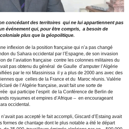
on concédant des territoires qui ne lui appartiennent pas
 un événement qui, pour être compris, a besoin de
coloniale plus que la géopolitique.
’une inflexion de la position française qui n’a pas changé
ndon du Sahara occidental par l’Espagne, de son invasion
ion de l’aviation française contre les colonnes militaires du
’avait pas obtenu du général de Gaulle d’amputer l’Algérie
fiées par le roi Massinissa il y a plus de 2000 ans avec des
nciennes que celles de la France et du Maroc réunis. Valérie
claré de l’Algérie française, avait fait une sorte de
férée qui participe l’esprit de la Conférence de Berlin de
grands royaumes et empires d’Afrique – en encourageant
ara occidental.
 n’avait pas accepté le fait accompli, Giscard d’Estaing avait
s formes de chantage dont le plus notable a été le départ