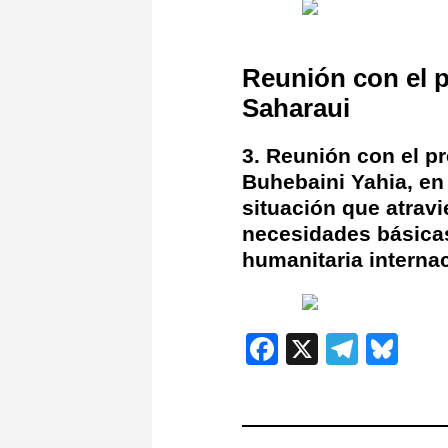
Reunión con el p
Saharaui
3. Reunión con el p
Buhebaini Yahia, en 
situación que atrav
necesidades básicas
humanitaria interna
Facebook
X
Teleg
Blu