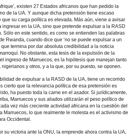
afrique’, existen 27 Estados africanos que han pedido la
no de la UA. Y aunque dicha pretensión tiene escaso
te que su carga política es elevada. Más aún, viene a avisar
 ingresar en la UA, sino que pretende expulsar a la RASD
. Sólo en este sentido, es como se entienden las palabras
de Rwanda, cuando dice que ‘no se puede expulsar a un
que termina por dar absoluta credibilidad a la noticia
arroquí. No obstante, esta tesis de la expulsión de la
l ingreso de Marruecos, es la hipótesis que manejan tanto
nigerianos y otros, y a la que, por su puesto, se oponen.
lidad de expulsar a la RASD de la UA, tiene un recorrido
 cierto que la relevancia política de esa pretensión es
isto, ha puesto toda la carne en el asador. Si jurídicamente,
riba, Marruecos y sus aliados utilizarán el peso político de
 cada vez más creciente actividad africana en la cuestión del
 a Marruecos, lo que realmente le molesta es el activismo de
ara Occidental.
 su victoria ante la ONU, la emprende ahora contra la UA,