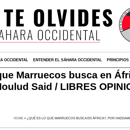
RA OCCIDENTAL
ENTENDER EL SÁHARA OCCIDENTAL
PRINCIPIOS
que Marruecos busca en Áfr
oulud Said / LIBRES OPINI
HOME
»
¿QUÉ ES LO QUE MARRUECOS BUSCA EN ÁFRICA?, POR HADDAMIN