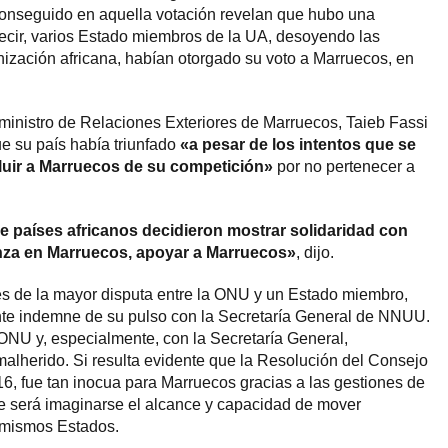
onseguido en aquella votación revelan que hubo una
decir, varios Estado miembros de la UA, desoyendo las
ización africana, habían otorgado su voto a Marruecos, en
 ministro de Relaciones Exteriores de Marruecos, Taieb Fassi
que su país había triunfado
«a pesar de los intentos que se
cluir a Marruecos de su competición»
por no pertenecer a
 países africanos decidieron mostrar solidaridad con
nza en Marruecos, apoyar a Marruecos»
, dijo.
s de la mayor disputa entre la ONU y un Estado miembro,
nte indemne de su pulso con la Secretaría General de NNUU.
ONU y, especialmente, con la Secretaría General,
malherido. Si resulta evidente que la Resolución del Consejo
16, fue tan inocua para Marruecos gracias a las gestiones de
te será imaginarse el alcance y capacidad de mover
s mismos Estados.