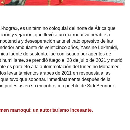
l-hogra», es un término coloquial del norte de África que
ación y vejación, que llevó a un marroquí vulnerable a
mpotencia y desesperación ante el trato opresivo de las
endedor ambulante de veinticinco años, Yassine Lekhmidi,
nica fuente de sustento, fue confiscado por agentes de
to humillante, se prendió fuego el 28 de julio de 2021 y murió
nte es paralelo a la autoinmolación del tunecino Mohamed
 los levantamientos árabes de 2011 en respuesta a las
es que tuvo que soportar. Inmediatamente después de la
on protestas en su empobrecido pueblo de Sidi Bennour.
imen marroquí: un autoritarismo incesante.