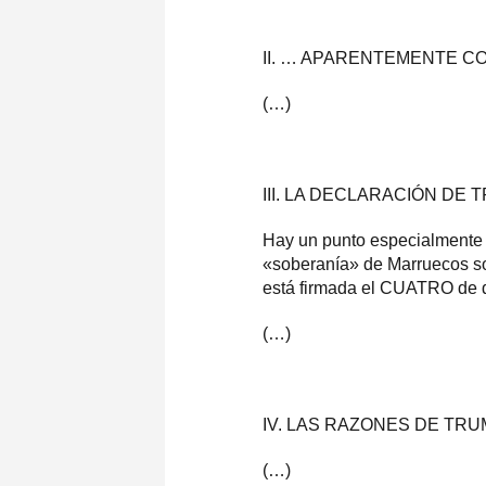
II. … APARENTEMENTE C
(…)
III. LA DECLARACIÓN DE
Hay un punto especialmente 
«soberanía» de Marruecos so
está firmada el CUATRO de d
(…)
IV. LAS RAZONES DE TR
(…)