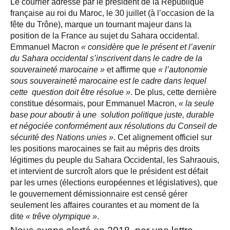
Le courrier adressé par le président de la République
française au roi du Maroc, le 30 juillet (à l’occasion de la
fête du Trône), marque un tournant majeur dans la
position de la France au sujet du Sahara occidental.
Emmanuel Macron
« considère que le présent et l’avenir
du Sahara occidental s’inscrivent dans le cadre de la
souveraineté marocaine »
et affirme que
« l’autonomie
sous souveraineté marocaine est le cadre dans lequel
cette question doit être résolue »
. De plus, cette dernière
constitue désormais, pour Emmanuel Macron,
« la seule
base pour aboutir à une solution politique juste, durable
et négociée conformément aux résolutions du Conseil de
sécurité des Nations unies »
. Cet alignement officiel sur
les positions marocaines se fait au mépris des droits
légitimes du peuple du Sahara Occidental, les Sahraouis,
et intervient de surcroît alors que le président est défait
par les urnes (élections européennes et législatives), que
le gouvernement démissionnaire est censé gérer
seulement les affaires courantes et au moment de la
dite
« trêve olympique »
.