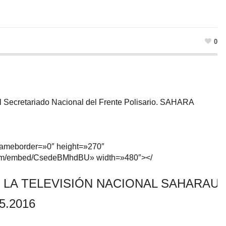
0
l Secretariado Nacional del Frente Polisario. SAHARA
frameborder=»0″ height=»270″
com/embed/CsedeBMhdBU» width=»480″></
 LA TELEVISIÓN NACIONAL SAHARAUI 
5.2016