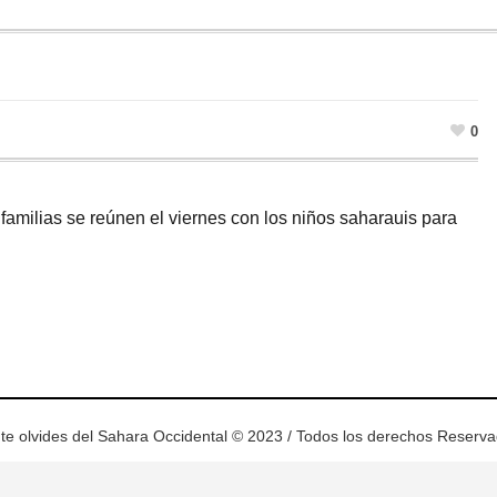
0
familias se reúnen el viernes con los niños saharauis para
ram
esky
te olvides del Sahara Occidental © 2023 / Todos los derechos Reserv