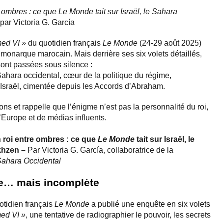
ombres : ce que Le Monde tait sur Israël, le Sahara
par Victoria G. García
ed VI »
du quotidien français
Le Monde
(24-29 août 2025)
u monarque marocain. Mais derrière ses six volets détaillés,
ont passées sous silence :
Sahara occidental, cœur de la politique du régime,
c Israël, cimentée depuis les Accords d’Abraham.
s et rappelle que l’énigme n’est pas la personnalité du roi,
’Europe et de médias influents.
 roi entre ombres : ce que
Le Monde
tait sur Israël, le
akhzen –
Par Victoria G. García, collaboratrice de la
Sahara Occidental
re… mais incomplète
otidien français
Le Monde
a publié une enquête en six volets
ed VI »
, une tentative de radiographier le pouvoir, les secrets