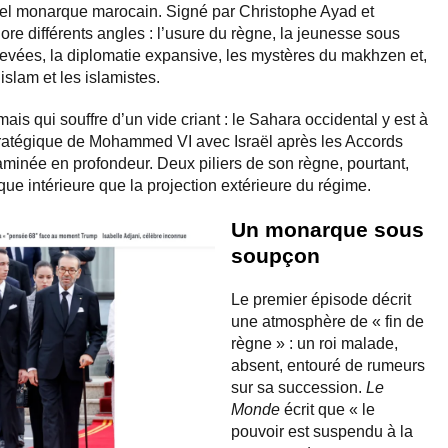
ctuel monarque marocain. Signé par Christophe Ayad et
lore différents angles : l’usure du règne, la jeunesse sous
hevées, la diplomatie expansive, les mystères du makhzen et,
’islam et les islamistes.
ais qui souffre d’un vide criant : le Sahara occidental y est à
stratégique de Mohammed VI avec Israël après les Accords
minée en profondeur. Deux piliers de son règne, pourtant,
tique intérieure que la projection extérieure du régime.
Un monarque sous
soupçon
Le premier épisode décrit
une atmosphère de « fin de
règne » : un roi malade,
absent, entouré de rumeurs
sur sa succession.
Le
Monde
écrit que « le
pouvoir est suspendu à la