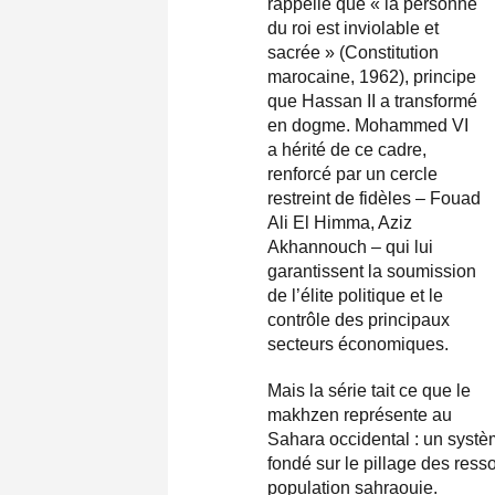
rappelle que « la personne
du roi est inviolable et
sacrée » (Constitution
marocaine, 1962), principe
que Hassan II a transformé
en dogme. Mohammed VI
a hérité de ce cadre,
renforcé par un cercle
restreint de fidèles – Fouad
Ali El Himma, Aziz
Akhannouch – qui lui
garantissent la soumission
de l’élite politique et le
contrôle des principaux
secteurs économiques.
Mais la série tait ce que le
makhzen représente au
Sahara occidental : un systè
fondé sur le pillage des ress
population sahraouie.