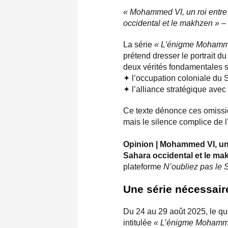
« Mohammed VI, un roi entre 
occidental et le makhzen »
– 
La série
« L’énigme Mohamm
prétend dresser le portrait d
deux vérités fondamentales s
✦ l’occupation coloniale du 
✦ l’alliance stratégique ave
Ce texte dénonce ces omission
mais le silence complice de l
Opinion | Mohammed VI, un
Sahara occidental et le m
plateforme
N’oubliez pas le 
Une série nécessai
Du 24 au 29 août 2025, le qu
intitulée
« L’énigme Mohamm