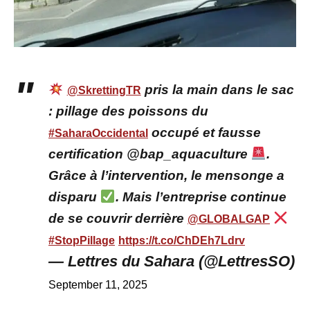
pris la main dans le sac
@SkrettingTR
: pillage des poissons du
occupé et fausse
#SaharaOccidental
certification @bap_aquaculture
.
Grâce à l’intervention, le mensonge a
disparu
. Mais l’entreprise continue
de se couvrir derrière
@GLOBALGAP
#StopPillage
https://t.co/ChDEh7Ldrv
— Lettres du Sahara (@LettresSO)
September 11, 2025