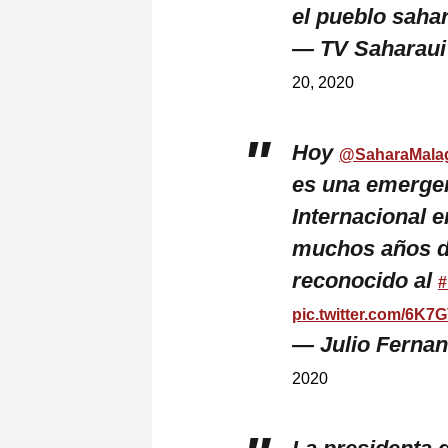
el pueblo saha
— TV Saharau
20, 2020
Hoy
@SaharaMala
es una emergenc
Internacional e
muchos años d
reconocido al
#
pic.twitter.com/6K
— Julio Ferna
2020