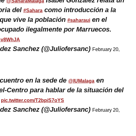
de
Isabel González relata un
@SaharaMalaga
oria del
como introducción a la
#Sahara
 que vive la población
en el
#saharaui
cupado ilegalmente por Marruecos.
4Bv8WhJA
ndez Sanchez (@Juliofersanc)
February 20,
cuentro en la sede de
en
@IUMalaga
l-Centro para hablar de la situación del
pic.twitter.com/T2bpiS7oYS
ndez Sanchez (@Juliofersanc)
February 20,