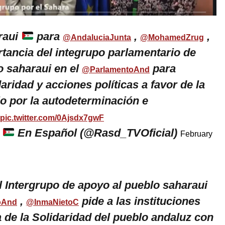
raui
para
,
,
@AndaluciaJunta
@MohamedZrug
rtancia del integrupo parlamentario de
o saharaui en el
para
@ParlamentoAnd
aridad y acciones políticas a favor de la
lo por la autodeterminación e
pic.twitter.com/0Ajsdx7gwF
i
En Español (@Rasd_TVOficial)
February
l Intergrupo de apoyo al pueblo saharaui
,
pide a las instituciones
oAnd
@InmaNietoC
ra de la Solidaridad del pueblo andaluz con