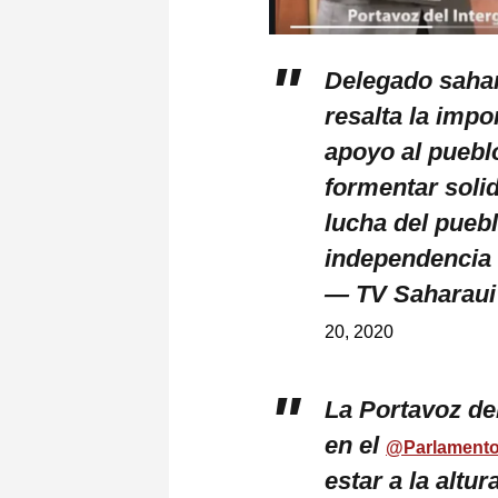
Delegado saha
resalta la impo
apoyo al puebl
formentar solid
lucha del pueb
independencia
— TV Saharau
20, 2020
La Portavoz de
en el
@Parlament
estar a la altu