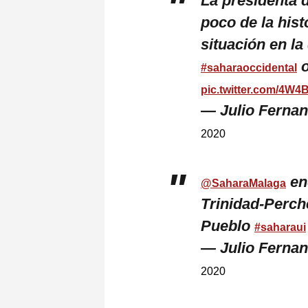
La presidenta 
poco de la hist
situación en la
o
#saharaoccidental
pic.twitter.com/4W
— Julio Ferna
2020
en
@SaharaMalaga
Trinidad-Perche
Pueblo
#saharaui
— Julio Ferna
2020