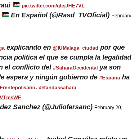
raui
pic.twitter.com/qtejJHE7VL
i
En Español (@Rasd_TVOficial)
February
explicando en
por que
ga
@IUMalaga_ciudad
ia política el que se cumpla la legalidad
n el conflicto del
ya son
#SaharaOccidental
e espera y ningún gobierno de
ha
#Espana
.
Frentepolisario
@fandassahara
7GVTmsWE
ndez Sanchez (@Juliofersanc)
February 20,