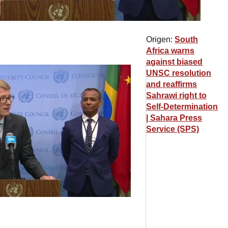
Origen:
South
Africa warns
against biased
UNSC resolution
and reaffirms
Sahrawi right to
Self-Determination
| Sahara Press
Service (SPS)