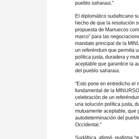
pueblo saharaui.”
El diplomático sudafricano s
hecho de que la resolución s
propuesta de Marruecos como
marco” para las negociacion
mandato principal de la MINU
un referéndum que permita u
política justa, duradera y m
aceptable que garantice la 
del pueblo saharaui.
“Esto pone en entredicho el
fundamental de la MINURSO de
celebración de un referéndu
una solución política justa, 
mutuamente aceptable, que g
autodeterminación del puebl
Occidental.”
Sudáfrica, afirmó, reafirma “q