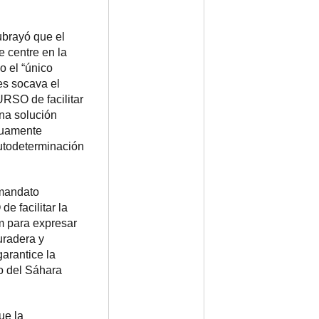
ubrayó que el
e centre en la
 el “único
es socava el
RSO de facilitar
na solución
utuamente
autodeterminación
 mandato
 facilitar la
m para expresar
duradera y
arantice la
o del Sáhara
ue la