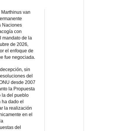
, Marthinus van
Permanente
as Naciones
 acogía con
el mandato de la
ubre de 2026,
or el enfoque de
ue fue negociada.
decepción, sin
resoluciones del
a ONU desde 2007
anto la Propuesta
la del pueblo
n ha dado el
 la realización
nicamente en el
la
uestas del