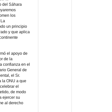
o del Sáhara
poyaremos
tomen los
 La
do un principio
rado y que aplica
continente
rmó el apoyo de
or de la
 confianza en el
ario General de
ntal, el Sr.
 a la ONU a que
celebrar el
etido, de modo
 ejercer su
me al derecho