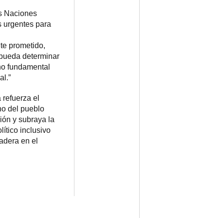
s Naciones
 urgentes para
te prometido,
 pueda determinar
ho fundamental
al.”
 refuerza el
ho del pueblo
ión y subraya la
ítico inclusivo
adera en el