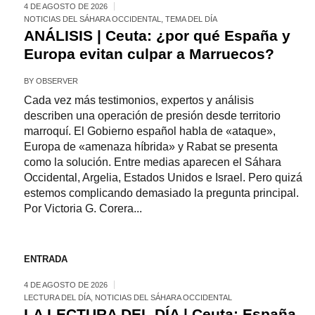
4 DE AGOSTO DE 2026
NOTICIAS DEL SÁHARA OCCIDENTAL
,
TEMA DEL DÍA
ANÁLISIS | Ceuta: ¿por qué España y
Europa evitan culpar a Marruecos?
BY
OBSERVER
Cada vez más testimonios, expertos y análisis
describen una operación de presión desde territorio
marroquí. El Gobierno español habla de «ataque»,
Europa de «amenaza híbrida» y Rabat se presenta
como la solución. Entre medias aparecen el Sáhara
Occidental, Argelia, Estados Unidos e Israel. Pero quizá
estemos complicando demasiado la pregunta principal.
Por Victoria G. Corera...
ENTRADA
4 DE AGOSTO DE 2026
LECTURA DEL DÍA
,
NOTICIAS DEL SÁHARA OCCIDENTAL
LA LECTURA DEL DÍA | Ceuta: España