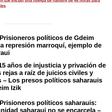
 Izik inician una huelga de hambre de 48 horas para
íes
Prisioneros políticos de Gdeim
 la represión marroquí, ejemplo de
raui
 años de injusticia y privación de
rejas a raíz de juicios civiles y
s – Los presos políticos saharauis
im Izik
risioneros políticos saharauis:
ignidad saharaui no se encarcela –