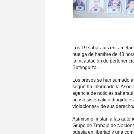
Los 19 saharauis encarcelado
huelga de hambre de 48 horas
la incautación de pertenenci
Butenguiza.
Los presos se han sumado así
según ha informado la Asocia
agencia de noticias saharau
acoso sistemático dirigido e
violaciones» de sus derecho
Asimismo, instan a las auto
Grupo de Trabajo de Naciones
puesta en libertad y una comp