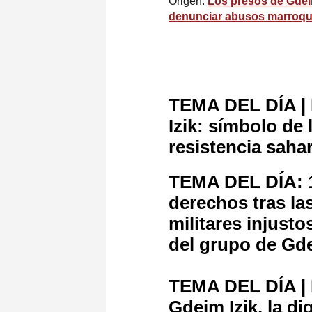
Origen:
Los presos de Gdeim
denunciar abusos marroqu
TEMA DEL DÍA | 
Izik: símbolo de
resistencia saha
TEMA DEL DÍA: 15
derechos tras las 
militares injusto
del grupo de Gde
TEMA DEL DÍA | P
Gdeim Izik, la d