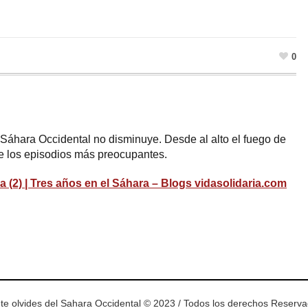
0
l Sáhara Occidental no disminuye. Desde al alto el fuego de
de los episodios más preocupantes.
a (2) | Tres años en el Sáhara – Blogs vidasolidaria.com
ram
esky
te olvides del Sahara Occidental © 2023 / Todos los derechos Reserv