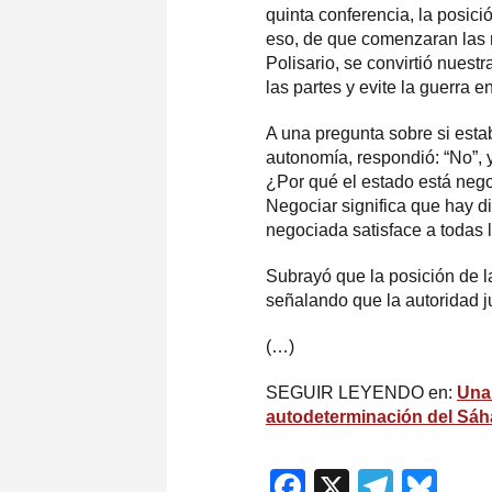
quinta conferencia, la posic
eso, de que comenzaran las n
Polisario, se convirtió nuest
las partes y evite la guerra en
A una pregunta sobre si esta
autonomía, respondió: “No”, y
¿Por qué el estado está neg
Negociar significa que hay 
negociada satisface a todas l
Subrayó que la posición de l
señalando que la autoridad j
(…)
SEGUIR LEYENDO en:
Una
autodeterminación del Sáh
Facebook
X
Teleg
Blu