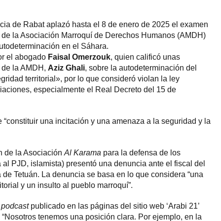
ncia de Rabat aplazó hasta el 8 de enero de 2025 el examen
n de la Asociación Marroquí de Derechos Humanos (AMDH)
utodeterminación en el Sáhara.
por el abogado
Faisal Omerzouk
, quien calificó unas
e de la AMDH,
Aziz Ghali
, sobre la autodeterminación del
ridad territorial», por lo que consideró violan la ley
iaciones, especialmente el Real Decreto del 15 de
 “constituir una incitación y una amenaza a la seguridad y la
n de la Asociación
Al Karama
para la defensa de los
 PJD, islamista) presentó una denuncia ante el fiscal del
a de Tetuán. La denuncia se basa en lo que considera “una
itorial y un insulto al pueblo marroquí”.
n
podcast
publicado en las páginas del sitio web ‘Arabi 21’
: “Nosotros tenemos una posición clara. Por ejemplo, en la