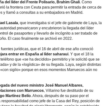
a del líder del Frente Polisario, Brahim Ghali
. Como
brió la frontera con Ceuta para permitir la entrada de cerca de
es y llamó a consultas a su embajadora en Madrid.
ael Lasala
, que investigaba si el jefe de gabinete de Laya, la
 autoridad prevaricaron y encubrieron la llegada del líder
ntrol de pasaportes y llevarlo de incógnito a ser tratado de
oño. El caso finalmente se archivó en 2022.
n fuentes jurídicas, que el 16 de abril de ese año conoció
jara entrar en España al líder saharaui
. Y que el 18 la
 teléfono que «se ha decidido» permitirlo y le solicitó que se
ada» y de la «logística» de su llegada. Laya, según distintas
era «con sigilo» porque en esos momentos Marruecos aún no
legada del nuevo ministro José Manuel Albares,
relaciones con Marruecos
, Villarino fue destituido de su
go Martínez Belío
. Ahora, después de su paso por el
a responsabilidad como jefe de la Casa del Rey, posición de