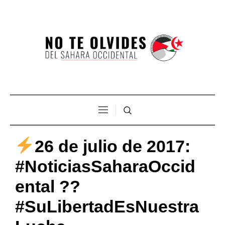
26 de julio de 2017:
#NoticiasSaharaOccid
ental ??
#SuLibertadEsNuestra