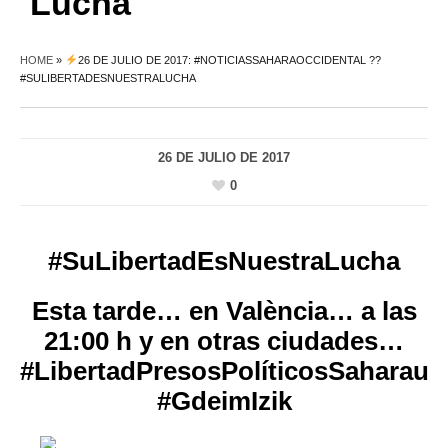
Lucha
HOME
»
26 DE JULIO DE 2017: #NOTICIASSAHARAOCCIDENTAL ??
#SULIBERTADESNUESTRALUCHA
26 DE JULIO DE 2017
0
#SuLibertadEsNuestraLucha
Esta tarde… en València… a las
21:00 h y en otras ciudades…
#LibertadPresosPolíticosSaharaui
#GdeimIzik