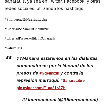
saharauis, ya sea en Twitter, Facebook, y otras
redes sociales, utilizando los hashtags:
#SuLibertadEsNuestraLucha
#LibertadSaharauisGdeimIzik
#LibertadPresosPoliticosSaharauis
#GdeimIzik
??Mañana estaremos en las distintas
convocatorias por la libertad de los
presos de
y contra la
#GdeimIzik
represión marroquí.
#SaharaLibre
pic.twitter.com/E1aa31rAZh
— IU Internacional (@IUInternacional)