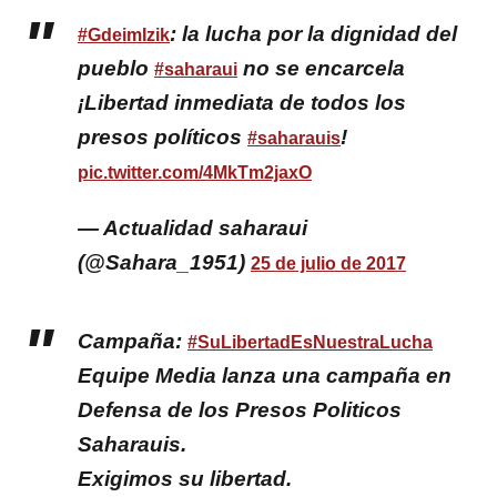
: la lucha por la dignidad del
#GdeimIzik
pueblo
no se encarcela
#saharaui
¡Libertad inmediata de todos los
presos políticos
!
#saharauis
pic.twitter.com/4MkTm2jaxO
— Actualidad saharaui
(@Sahara_1951)
25 de julio de 2017
Campaña:
#SuLibertadEsNuestraLucha
Equipe Media lanza una campaña en
Defensa de los Presos Politicos
Saharauis.
Exigimos su libertad.