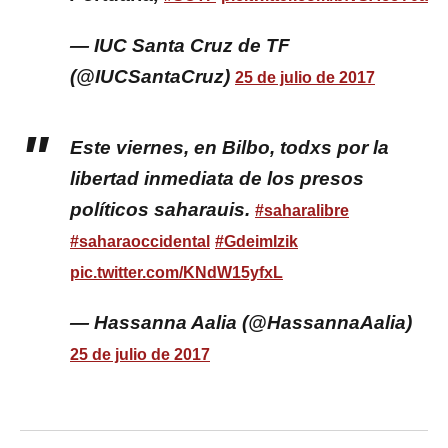
— IUC Santa Cruz de TF
(@IUCSantaCruz)
25 de julio de 2017
Este viernes, en Bilbo, todxs por la
libertad inmediata de los presos
políticos saharauis.
#saharalibre
#saharaoccidental
#GdeimIzik
pic.twitter.com/KNdW15yfxL
— Hassanna Aalia (@HassannaAalia)
25 de julio de 2017