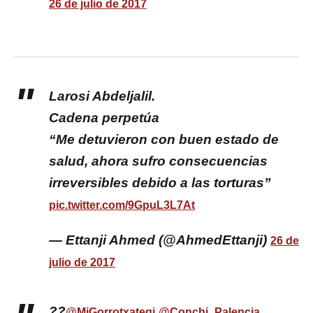
26 de julio de 2017
Larosi Abdeljalil.
Cadena perpetúa
“Me detuvieron con buen estado de
salud, ahora sufro consecuencias
irreversibles debido a las torturas”
pic.twitter.com/9GpuL3L7At
— Ettanji Ahmed (@AhmedEttanji)
26 de
julio de 2017
??
@MiGorrotxategi
@Conchi_Palencia