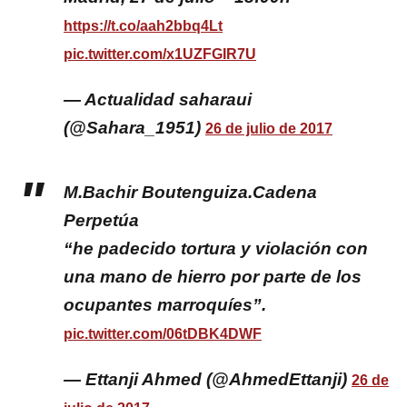
https://t.co/aah2bbq4Lt
pic.twitter.com/x1UZFGIR7U
— Actualidad saharaui
(@Sahara_1951)
26 de julio de 2017
M.Bachir Boutenguiza.Cadena
Perpetúa
“he padecido tortura y violación con
una mano de hierro por parte de los
ocupantes marroquíes”.
pic.twitter.com/06tDBK4DWF
— Ettanji Ahmed (@AhmedEttanji)
26 de