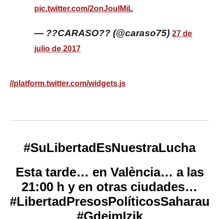
pic.twitter.com/2onJoulMiL
— ??CARASO?? (@caraso75)
27 de
julio de 2017
//platform.twitter.com/widgets.js
#SuLibertadEsNuestraLucha
Esta tarde… en València… a las
21:00 h y en otras ciudades…
#LibertadPresosPolíticosSaharaui
#GdeimIzik