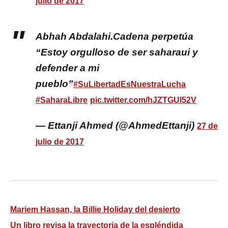
julio de 2017
Abhah Abdalahi.Cadena perpetúa
“Estoy orgulloso de ser saharaui y
defender a mi
pueblo”
#SuLibertadEsNuestraLucha
#SaharaLibre
pic.twitter.com/hJZTGUI52V
— Ettanji Ahmed (@AhmedEttanji)
27 de
julio de 2017
Mariem Hassan, la Billie Holiday del desierto
Un libro revisa la trayectoria de la espléndida