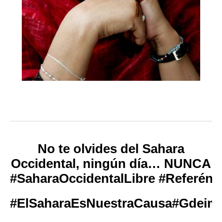
No te olvides del Sahara
Occidental, ningún día… NUNCA
#
SaharaOccidentalLibre
#
Referén
#
ElSaharaEsNuestraCausa
#
GdeimI