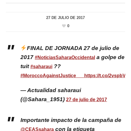
27 DE JULIO DE 2017
0
FINAL DE JORNADA 27 de julio de
2017
a golpe de
#NoticiasSaharaOccidental
tuit
??
#saharaui
#MoroccoAgainstJustice
https://t.co/2vspbVY
— Actualidad saharaui
(@Sahara_1951)
27 de julio de 2017
Importante impacto de la campaña de
con la etiqueta
@CEASsahara