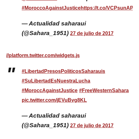
#MoroccoAgainstJustice
https://t.co/VCPsunAPg
— Actualidad saharaui
(@Sahara_1951)
27 de julio de 2017
//platform.twitter.com/widgets.js
#LibertadPresosPoliticosSaharauis
#SuLibertadEsNuestraLucha
#MoroccAgainstJustice
#FreeWesternSahara
pic.twitter.com/jEVuBvg8KL
— Actualidad saharaui
(@Sahara_1951)
27 de julio de 2017