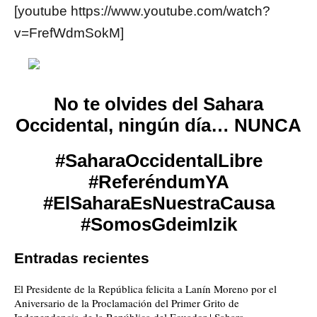
[youtube https://www.youtube.com/watch?
v=FrefWdmSokM]
No te olvides del Sahara
Occidental, ningún día… NUNCA
#SaharaOccidentalLibre
#ReferéndumYA
#ElSaharaEsNuestraCausa
#SomosGdeimIzik
Entradas recientes
El Presidente de la República felicita a Lanín Moreno por el
Aniversario de la Proclamación del Primer Grito de