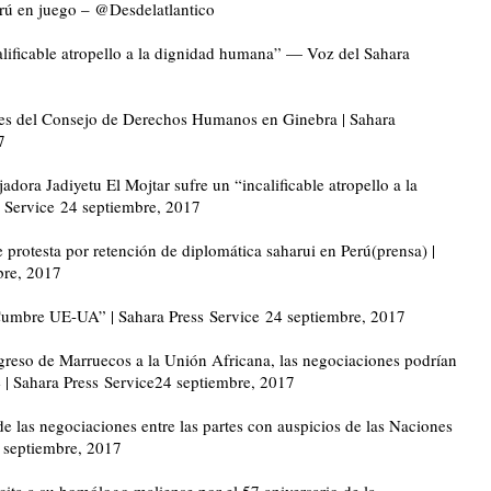
Perú en juego – @Desdelatlantico
alificable atropello a la dignidad humana” — Voz del Sahara
nes del Consejo de Derechos Humanos en Ginebra | Sahara
7
ora Jadiyetu El Mojtar sufre un “incalificable atropello a la
 Service
24 septiembre, 2017
rotesta por retención de diplomática saharui en Perú(prensa) |
bre, 2017
Cumbre UE-UA” | Sahara Press Service
24 septiembre, 2017
greso de Marruecos a la Unión Africana, las negociaciones podrían
| Sahara Press Service
24 septiembre, 2017
e las negociaciones entre las partes con auspicios de las Naciones
 septiembre, 2017
icita a su homólogo maliense por el 57 aniversario de la