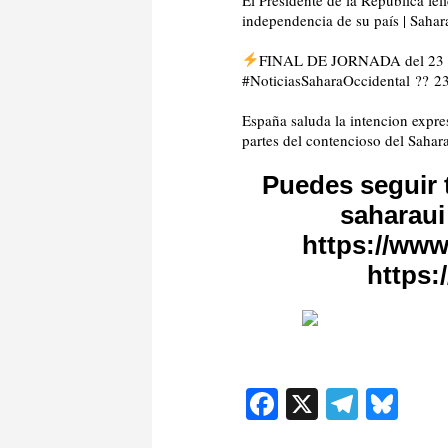
independencia de su país | Sahar
FINAL DE JORNADA del 23 de 
#NoticiasSaharaOccidental ??
23
España saluda la intencion expre
partes del contencioso del Sahar
Puedes seguir t
https://ww
https:
Facebook
X
Teleg
Blu