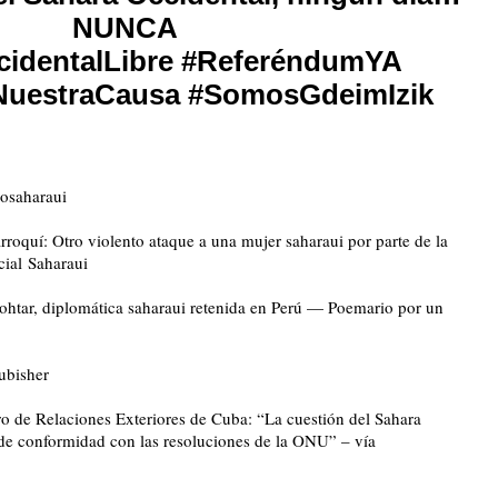
NUNCA
identalLibre
#
ReferéndumYA
NuestraCausa
#
SomosGdeimIzik
ñosaharaui
roquí: Otro violento ataque a una mujer saharaui por parte de la
cial Saharaui
htar, diplomática saharaui retenida en Perú — Poemario por un
ubisher
ro de Relaciones Exteriores de Cuba: “La cuestión del Sahara
 de conformidad con las resoluciones de la ONU” – vía