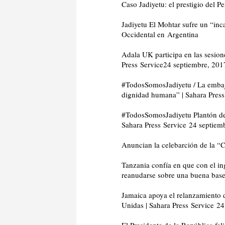
Caso Jadiyetu: el prestigio del 
Jadiyetu El Mohtar sufre un “inc
Occidental en Argentina
Adala UK participa en las sesio
Press Service
24 septiembre, 201
#TodosSomosJadiyetu / La embajad
dignidad humana” | Sahara Press
#TodosSomosJadiyetu Plantón de p
Sahara Press Service
24 septiem
Anuncian la celebarción de la “
Tanzania confía en que con el in
reanudarse sobre una buena base 
Jamaica apoya el relanzamiento d
Unidas | Sahara Press Service
24
El Presidente de la República fel