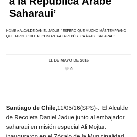
a la República Àrabe
Saharaui’
HOME
»
ALCALDE DANIEL JADUE: ‘ ESPERO QUE MUCHO MÁS TEMPRANO
QUE TARDE CHILE RECONOZCA A LA REPÚBLICA ÀRABE SAHARAUI’
11 DE MAYO DE 2016
0
Santiago de Chile,
11/05/16(SPS)-. El Alcalde
de Recoleta Daniel Jadue junto al embajador
saharaui en misión especial Ali Mojtar,
inauguraron en el Zócalo de la Municipalidad