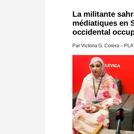
La militante sahr
médiatiques en S
occidental occup
Par Victoria G. Corera –