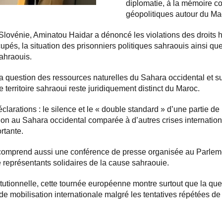
diplomatie, à la mémoire co
géopolitiques autour du Ma
 Slovénie, Aminatou Haidar a dénoncé les violations des droits
cupés, la situation des prisonniers politiques sahraouis ainsi qu
sahraouis.
la question des ressources naturelles du Sahara occidental et su
territoire sahraoui reste juridiquement distinct du Maroc.
clarations : le silence et le « double standard » d’une partie 
ation au Sahara occidental comparée à d’autres crises internatio
rtante.
 comprend aussi une conférence de presse organisée au Parlem
e représentants solidaires de la cause sahraouie.
itutionnelle, cette tournée européenne montre surtout que la qu
de mobilisation internationale malgré les tentatives répétées d