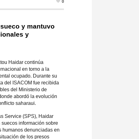
0
es sueco y mantuvo
ionales y
atou Haidar continúa
rnacional en torno a la
ental ocupado. Durante su
nta del ISACOM fue recibida
les del Ministerio de
donde abordó la evolución
onflicto saharaui.
s Service (SPS), Haidar
s suecos información sobre
os humanos denunciadas en
 situación de los presos