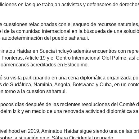
ndiciones en las que trabajan activistas y defensores de derec
 cuestiones relacionadas con el saqueo de recursos naturales, 
el de la comunidad internacional en la búsqueda de una soluci
de autodeterminación del pueblo saharaui.
inatou Haidar en Suecia incluyó además encuentros con repre
 Fronteras, Article 19 y el Centro Internacional Olof Palme, as
inoamericanos acreditados en Estocolmo.
yó su visita participando en una cena diplomática organizada po
s de Sudáfrica, Namibia, Angola, Botswana y Cuba, en un conte
en torno a la cuestión saharaui.
 pocos días después de las recientes resoluciones del Comité 
Gdeim Izik y en medio de una renovada actividad diplomática sah
ivelihood en 2019, Aminatou Haidar sigue siendo una de las pr
sobre la situación en el Sáhara Occidental ocupado.