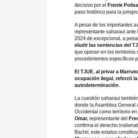
decisivo por el
Frente Polis
paso histórico para la jurisp
A pesar de los importantes a
representante saharaui ante
2024 de excepcional, a pesa
eludir las sentencias del 
que operan en los territorio
procedimientos específicos p
El TJUE, al privar a Marru
ocupación ilegal, reforzó l
autodeterminación
.
La cuestión saharaui tambié
donde la Asamblea General a
Occidental como territorio e
Omar,
representante del
Fre
confirma el derecho inaliena
Bachir, este estatus constitu