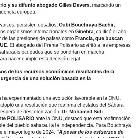
ario y su difunto abogado Gilles Devers
, marcando un
rudencia europea.
vances, persisten desafíos
, Oubi Bouchraya Bachir
,
 los organismos internacionales en
Ginebra
, calificó el año
r de las presiones de países como
Francia, que buscan
TJUE
. El abogado del Frente Polisario advirtió a las empresas
s saharauis ocupados que se pondrían en marcha
ara hacer cumplir esta decisión legal.
ecos de los recursos económicos resultantes de la
a urgencia de una solución basada en la
n ha experimentado una evolución favorable en la ONU,
doptó una resolución que reafirma el estatus del Sáhara
n espera de descolonización.
Dr. Mohamed Sidi
nte POLISARIO
ante la ONU, destacó que esta reafirmación
ble del pueblo saharaui a la independencia. Para Bouchraya
ye el mayor logro de 2024.
“A pesar de los esfuerzos de