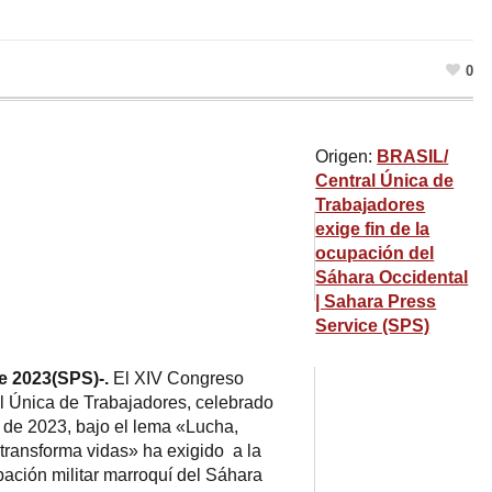
0
Origen:
BRASIL/
Central Única de
Trabajadores
exige fin de la
ocupación del
Sáhara Occidental
| Sahara Press
Service (SPS)
e 2023(SPS)-.
El XIV Congreso
l Única de Trabajadores, celebrado
e de 2023, bajo el lema «Lucha,
ransforma vidas» ha exigido a la
ación militar marroquí del Sáhara