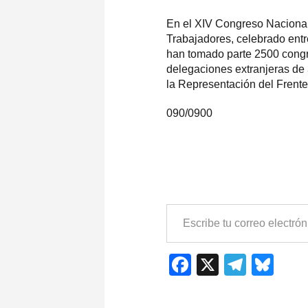
En el XIV Congreso Nacional
Trabajadores, celebrado entr
han tomado parte 2500 congr
delegaciones extranjeras de
la Representación del Fren
090/0900
ESCRIBE
TU
CORREO
ELECTRÓNICO…
Facebook
X
Teleg
Blu