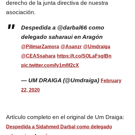
derecho de la junta directiva de nuestra
asociación.
Despedida a @darbal66 como
delegado saharaui en Aragón
@PilimarZamora
@Asanzr
@Umdraiga
@CEASsahara
https://t.co/SOLaFsglBn
pic.twitter.com/ly1mfif2cX
— UM DRAIGA (@Umdraiga)
February
22, 2020
Artículo completo en el original de Um Draiga:
Despedida a Sidahmed Darbal como delegado