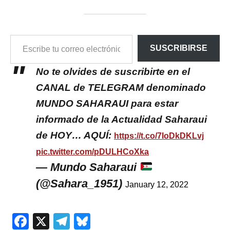
ESCRIBE
SUSCRIBIRSE
TU
CORREO
ELECTRÓNICO…
No te olvides de suscribirte en el
CANAL de TELEGRAM denominado
MUNDO SAHARAUI para estar
informado de la Actualidad Saharaui
de HOY… AQUÍ:
https://t.co/7IoDkDKLvj
pic.twitter.com/pDULHCoXka
— Mundo Saharaui
(@Sahara_1951)
January 12, 2022
Facebook
X
Telegram
Bluesky