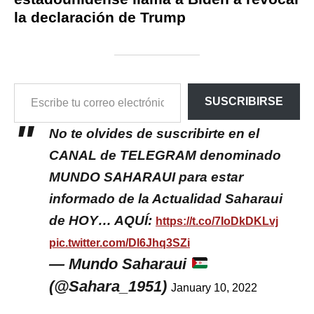
la declaración de Trump
ESCRIBE
SUSCRIBIRSE
TU
CORREO
ELECTRÓNICO…
No te olvides de suscribirte en el
CANAL de TELEGRAM denominado
MUNDO SAHARAUI para estar
informado de la Actualidad Saharaui
de HOY… AQUÍ:
https://t.co/7IoDkDKLvj
pic.twitter.com/Dl6Jhq3SZi
— Mundo Saharaui
(@Sahara_1951)
January 10, 2022