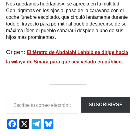
Nos quedamos huérfanos», se aprecia en la multitud.
Con lágrimas en los ojos al paso de la caravana con el
coche fúnebre escoltado, que circuló lentamente durante
todo el trayecto para permitir al pueblo despedirse de su
máxima líder, el pueblo saharaui despide a uno de sus
hijos más prominentes.
Origen:
El féretro de Abdalahi Lehbib se dirige hacia
la wilaya de Smara para que sea velado en público.
ESCRIBE
SUSCRIBIRSE
TU
CORREO
ELECTRÓNICO…
Facebook
X
Telegram
Bluesky